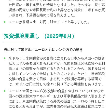
た円買い・米ドル売りが優勢となりました。その後は、持ち高
調整の円売りや米国長期金利の上昇などを背景に、米ドルが買
い戻され、下落幅を縮めて週を終えました。
ユーロは前週末比、対円・対米ドルで上昇しました。
投資環境見通し （2025年8月）
円に対して米ドル、ユーロともにレンジ内での動き
米ドル：日米関税交渉の合意に含まれる日本から米国への投資
拡大はドル高要因とみられますが、米国景気は関税政策や金利
高止まりの影響から減速するとみられることから、米ドルは円
に対してレンジ内で推移するとみています。ただし、日米関税
交渉の合意を受けて日銀による利上げ観測が再燃する場面で
は、米ドルは円に対して徐々に切り下がる可能性もあります。
ユーロ：米国とEUの関税交渉の合意に含まれているEUから米
国への投資拡大やエネルギーおよび軍事装備品の購入引き上げ
に加え、米国関税政策による外需の減速はユーロの下押し圧力
になるとみられますが、域内各国の財政拡大政策は景気にプラ