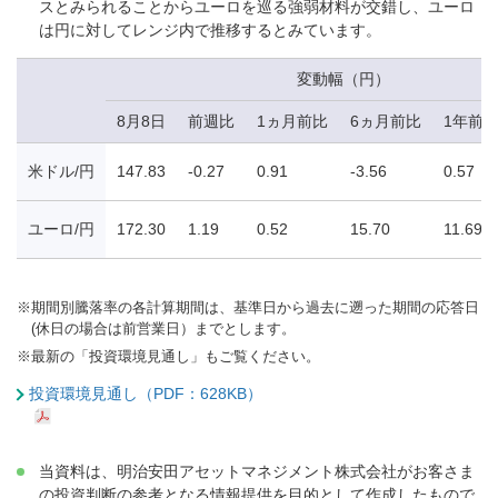
スとみられることからユーロを巡る強弱材料が交錯し、ユーロ
は円に対してレンジ内で推移するとみています。
変動幅（円）
8月8日
前週比
1ヵ月前比
6ヵ月前比
1年前
米ドル/円
147.83
-0.27
0.91
-3.56
0.57
ユーロ/円
172.30
1.19
0.52
15.70
11.69
※
期間別騰落率の各計算期間は、基準日から過去に遡った期間の応答日
(休日の場合は前営業日）までとします。
※
最新の「投資環境見通し」もご覧ください。
投資環境見通し（PDF：628KB）
当資料は、明治安田アセットマネジメント株式会社がお客さま
の投資判断の参考となる情報提供を目的として作成したもので