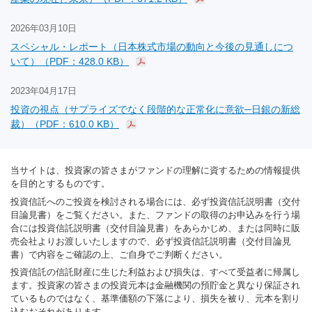
2026年03月10日
スペシャル・レポート（日本株式市場の動向と今後の見通しにつ
いて）（PDF：428.0 KB）
2023年04月17日
投資の視点（サプライズでなく段階的な正常化に意欲─日銀の新総
裁）（PDF：610.0 KB）
当サイトは、投資家の皆さまがファンドの理解に資するための情報提供
を目的とするものです。
投資信託へのご投資を検討される場合には、必ず投資信託説明書（交付
目論見書）をご覧ください。また、ファンドの取得のお申込みを行う場
合には投資信託説明書（交付目論見書）をあらかじめ、または同時に販
売会社よりお渡しいたしますので、必ず投資信託説明書（交付目論見
書）で内容をご確認の上、ご自身でご判断ください。
投資信託の信託財産に生じた利益および損失は、すべて受益者に帰属し
ます。投資家の皆さまの投資元本は金融機関の預貯金と異なり保証され
ているものではなく、基準価額の下落により、損失を被り、元本を割り
込むおそれがあります。