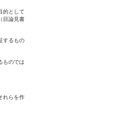
目的として
（目論見書
証するもの
るものでは
それらを作