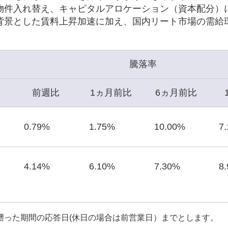
物件入れ替え、キャピタルアロケーション（資本配分）
背景とした賃料上昇加速に加え、国内リート市場の需給
。
騰落率
前週比
1ヵ月前比
6ヵ月前比
0.79%
1.75%
10.00%
7
4.14%
6.10%
7.30%
8
遡った期間の応答日(休日の場合は前営業日）までとします。