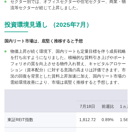
セクター別では、オフィスセクターや住宅セクター、商業・物
流等セクターが総じて上昇しました。
投資環境見通し （2025年7月）
国内リート市場は、底堅く推移すると予想
物価上昇が続く環境下、国内リートも定量目標を伴う成長戦略
を打ち出すようになりました。積極的な賃料引き上げやポート
フォリオの質を向上させる物件入れ替え、キャピタルアロケー
ション（資本配分）に対する意識の高まりは評価できます。市
況の回復を背景とした賃料上昇加速に加え、国内リート市場の
需給環境改善により、市場は底堅く推移すると予想します。
7月18日
前週比
1ヵ月
東証REIT指数
1,812.72
0.89%
1.56%