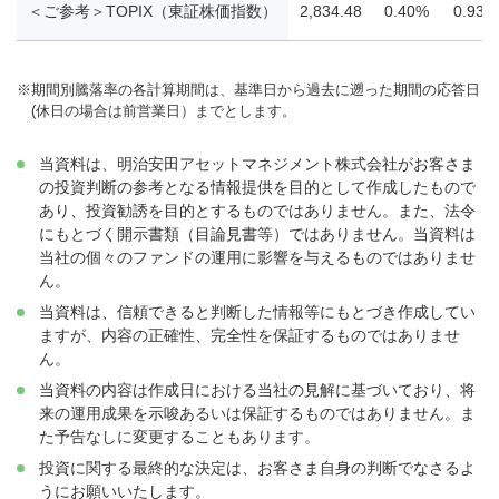
＜ご参考＞TOPIX（東証株価指数）
2,834.48
0.40%
0.93%
※
期間別騰落率の各計算期間は、基準日から過去に遡った期間の応答日
(休日の場合は前営業日）までとします。
当資料は、明治安田アセットマネジメント株式会社がお客さま
の投資判断の参考となる情報提供を目的として作成したもので
あり、投資勧誘を目的とするものではありません。また、法令
にもとづく開示書類（目論見書等）ではありません。当資料は
当社の個々のファンドの運用に影響を与えるものではありませ
ん。
当資料は、信頼できると判断した情報等にもとづき作成してい
ますが、内容の正確性、完全性を保証するものではありませ
ん。
当資料の内容は作成日における当社の見解に基づいており、将
来の運用成果を示唆あるいは保証するものではありません。ま
た予告なしに変更することもあります。
投資に関する最終的な決定は、お客さま自身の判断でなさるよ
うにお願いいたします。