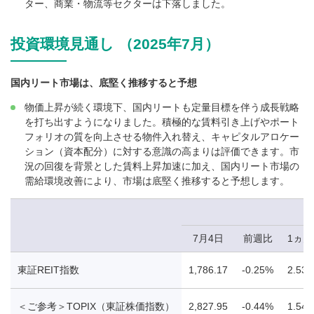
ター、商業・物流等セクターは下落しました。
投資環境見通し （2025年7月）
国内リート市場は、底堅く推移すると予想
物価上昇が続く環境下、国内リートも定量目標を伴う成長戦略
を打ち出すようになりました。積極的な賃料引き上げやポート
フォリオの質を向上させる物件入れ替え、キャピタルアロケー
ション（資本配分）に対する意識の高まりは評価できます。市
況の回復を背景とした賃料上昇加速に加え、国内リート市場の
需給環境改善により、市場は底堅く推移すると予想します。
7月4日
前週比
1ヵ
東証REIT指数
1,786.17
-0.25%
2.53
＜ご参考＞TOPIX（東証株価指数）
2,827.95
-0.44%
1.54