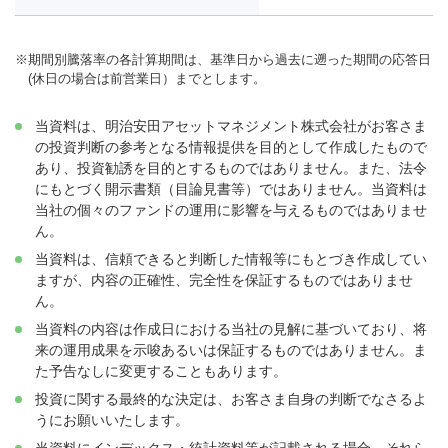
※
期間別騰落率の各計算期間は、基準日から過去に遡った期間の応答日
(休日の場合は前営業日）までとします。
当資料は、明治安田アセットマネジメント株式会社がお客さま
の投資判断の参考となる情報提供を目的として作成したもので
あり、投資勧誘を目的とするものではありません。また、法令
にもとづく開示書類（目論見書等）ではありません。当資料は
当社の個々のファンドの運用に影響を与えるものではありませ
ん。
当資料は、信頼できると判断した情報等にもとづき作成してい
ますが、内容の正確性、完全性を保証するものではありませ
ん。
当資料の内容は作成日における当社の見解に基づいており、将
来の運用成果を示唆あるいは保証するものではありません。ま
た予告なしに変更することもあります。
投資に関する最終的な決定は、お客さま自身の判断でなさるよ
うにお願いいたします。
当資料にインデックス・統計資料等が記載される場合、それら