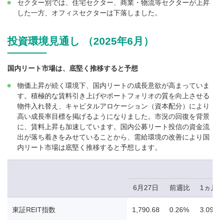
セクター別では、住宅セクター、商業・物流等セクターが上昇
した一方、オフィスセクターは下落しました。
投資環境見通し （2025年6月）
国内リート市場は、底堅く推移すると予想
物価上昇が続く環境下、国内リートの成長意欲が高まっていま
す。積極的な賃料引き上げやポートフォリオの質を向上させる
物件入れ替え、キャピタルアロケーション（資本配分）により
高い成長率目標を掲げるようになりました。市況の回復を背景
に、賃料上昇も加速しています。国内公募リート投信の資金流
出が落ち着きをみせていることから、需給環境の改善により国
内リート市場は底堅く推移すると予想します。
6月27日
前週比
1ヵ月
東証REIT指数
1,790.68
0.26%
3.09%