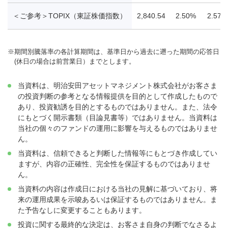
＜ご参考＞TOPIX（東証株価指数）
2,840.54
2.50%
2.57%
※
期間別騰落率の各計算期間は、基準日から過去に遡った期間の応答日
(休日の場合は前営業日）までとします。
当資料は、明治安田アセットマネジメント株式会社がお客さま
の投資判断の参考となる情報提供を目的として作成したもので
あり、投資勧誘を目的とするものではありません。また、法令
にもとづく開示書類（目論見書等）ではありません。当資料は
当社の個々のファンドの運用に影響を与えるものではありませ
ん。
当資料は、信頼できると判断した情報等にもとづき作成してい
ますが、内容の正確性、完全性を保証するものではありませ
ん。
当資料の内容は作成日における当社の見解に基づいており、将
来の運用成果を示唆あるいは保証するものではありません。ま
た予告なしに変更することもあります。
投資に関する最終的な決定は、お客さま自身の判断でなさるよ