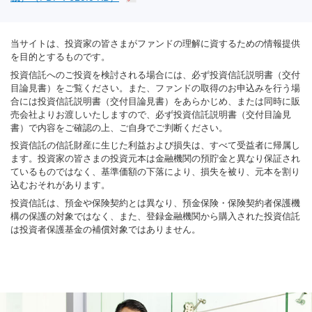
当サイトは、投資家の皆さまがファンドの理解に資するための情報提供
を目的とするものです。
投資信託へのご投資を検討される場合には、必ず投資信託説明書（交付
目論見書）をご覧ください。また、ファンドの取得のお申込みを行う場
合には投資信託説明書（交付目論見書）をあらかじめ、または同時に販
売会社よりお渡しいたしますので、必ず投資信託説明書（交付目論見
書）で内容をご確認の上、ご自身でご判断ください。
投資信託の信託財産に生じた利益および損失は、すべて受益者に帰属し
ます。投資家の皆さまの投資元本は金融機関の預貯金と異なり保証され
ているものではなく、基準価額の下落により、損失を被り、元本を割り
込むおそれがあります。
投資信託は、預金や保険契約とは異なり、預金保険・保険契約者保護機
構の保護の対象ではなく、また、登録金融機関から購入された投資信託
は投資者保護基金の補償対象ではありません。