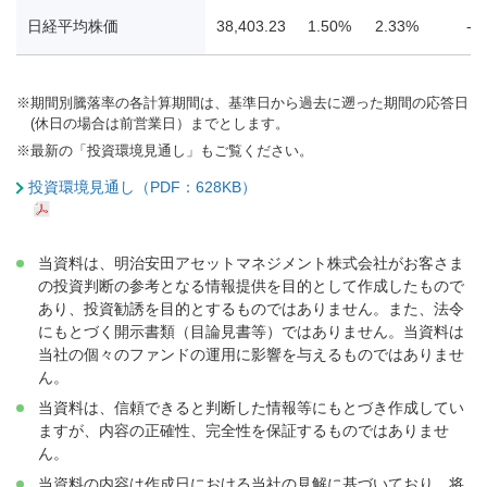
日経平均株価
38,403.23
1.50%
2.33%
-0
※
期間別騰落率の各計算期間は、基準日から過去に遡った期間の応答日
(休日の場合は前営業日）までとします。
※
最新の「投資環境見通し」もご覧ください。
投資環境見通し（PDF：628KB）
当資料は、明治安田アセットマネジメント株式会社がお客さま
の投資判断の参考となる情報提供を目的として作成したもので
あり、投資勧誘を目的とするものではありません。また、法令
にもとづく開示書類（目論見書等）ではありません。当資料は
当社の個々のファンドの運用に影響を与えるものではありませ
ん。
当資料は、信頼できると判断した情報等にもとづき作成してい
ますが、内容の正確性、完全性を保証するものではありませ
ん。
当資料の内容は作成日における当社の見解に基づいており、将