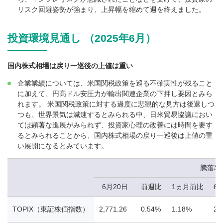
リスク回避姿勢が強まり、上昇幅を縮めて週を終えました。
投資環境見通し （2025年6月）
国内株式相場は戻り一巡後の上値は重い
企業業績については、米国関税政策を巡る不確実性が残ること
に加えて、円高ドル安圧力が輸出関連企業の下押し要因とみら
れます。 米国関税政策に対する過度に悲観的な見方は後退しつ
つも、世界景気は減速するとみられる中、日米貿易協議におい
ては顕著な進展がみられず、投資家心理の改善には時間を要す
るとみられることから、国内株式相場の戻り一巡後は上値の重
い展開になるとみています。
騰落率
6月20日
前週比
1ヵ月前比
6
TOPIX（東証株価指数）
2,771.26
0.54%
1.18%
2.