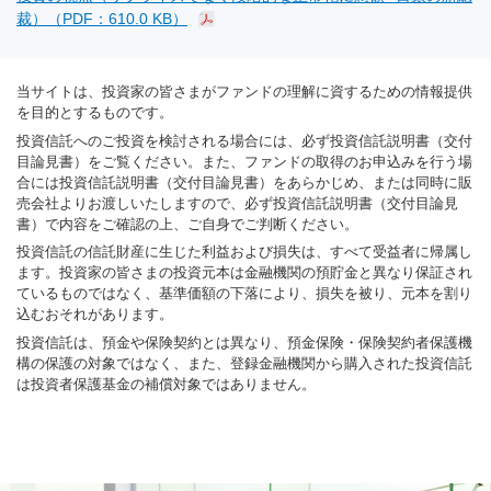
裁）（PDF：610.0 KB）
当サイトは、投資家の皆さまがファンドの理解に資するための情報提供
を目的とするものです。
投資信託へのご投資を検討される場合には、必ず投資信託説明書（交付
目論見書）をご覧ください。また、ファンドの取得のお申込みを行う場
合には投資信託説明書（交付目論見書）をあらかじめ、または同時に販
売会社よりお渡しいたしますので、必ず投資信託説明書（交付目論見
書）で内容をご確認の上、ご自身でご判断ください。
投資信託の信託財産に生じた利益および損失は、すべて受益者に帰属し
ます。投資家の皆さまの投資元本は金融機関の預貯金と異なり保証され
ているものではなく、基準価額の下落により、損失を被り、元本を割り
込むおそれがあります。
投資信託は、預金や保険契約とは異なり、預金保険・保険契約者保護機
構の保護の対象ではなく、また、登録金融機関から購入された投資信託
は投資者保護基金の補償対象ではありません。