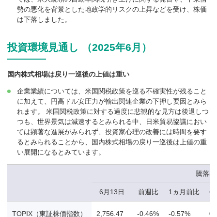
勢の悪化を背景とした地政学的リスクの上昇などを受け、株価
は下落しました。
投資環境見通し （2025年6月）
国内株式相場は戻り一巡後の上値は重い
企業業績については、米国関税政策を巡る不確実性が残ること
に加えて、円高ドル安圧力が輸出関連企業の下押し要因とみら
れます。 米国関税政策に対する過度に悲観的な見方は後退しつ
つも、世界景気は減速するとみられる中、日米貿易協議におい
ては顕著な進展がみられず、投資家心理の改善には時間を要す
るとみられることから、国内株式相場の戻り一巡後は上値の重
い展開になるとみています。
騰落率
6月13日
前週比
1ヵ月前比
6
TOPIX（東証株価指数）
2,756.47
-0.46%
-0.57%
0.