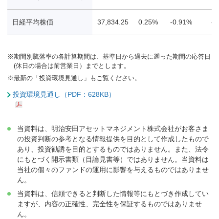
日経平均株価
37,834.25
0.25%
-0.91%
-4
※
期間別騰落率の各計算期間は、基準日から過去に遡った期間の応答日
(休日の場合は前営業日）までとします。
※
最新の「投資環境見通し」もご覧ください。
投資環境見通し（PDF：628KB）
当資料は、明治安田アセットマネジメント株式会社がお客さま
の投資判断の参考となる情報提供を目的として作成したもので
あり、投資勧誘を目的とするものではありません。また、法令
にもとづく開示書類（目論見書等）ではありません。当資料は
当社の個々のファンドの運用に影響を与えるものではありませ
ん。
当資料は、信頼できると判断した情報等にもとづき作成してい
ますが、内容の正確性、完全性を保証するものではありませ
ん。