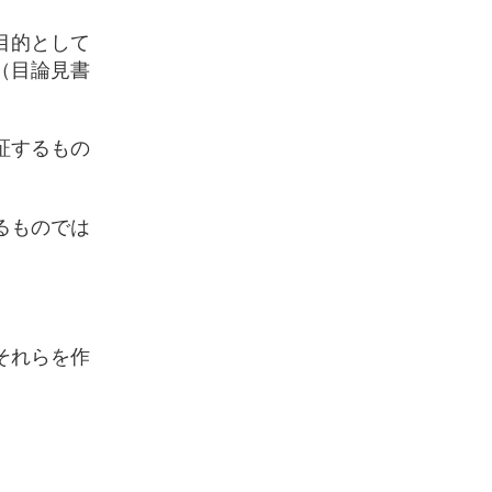
目的として
（目論見書
証するもの
るものでは
それらを作