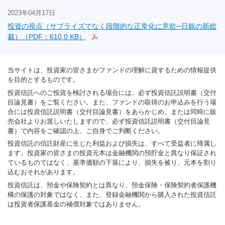
2023年04月17日
投資の視点（サプライズでなく段階的な正常化に意欲─日銀の新総
裁）（PDF：610.0 KB）
当サイトは、投資家の皆さまがファンドの理解に資するための情報提供
を目的とするものです。
投資信託へのご投資を検討される場合には、必ず投資信託説明書（交付
目論見書）をご覧ください。また、ファンドの取得のお申込みを行う場
合には投資信託説明書（交付目論見書）をあらかじめ、または同時に販
売会社よりお渡しいたしますので、必ず投資信託説明書（交付目論見
書）で内容をご確認の上、ご自身でご判断ください。
投資信託の信託財産に生じた利益および損失は、すべて受益者に帰属し
ます。投資家の皆さまの投資元本は金融機関の預貯金と異なり保証され
ているものではなく、基準価額の下落により、損失を被り、元本を割り
込むおそれがあります。
投資信託は、預金や保険契約とは異なり、預金保険・保険契約者保護機
構の保護の対象ではなく、また、登録金融機関から購入された投資信託
は投資者保護基金の補償対象ではありません。