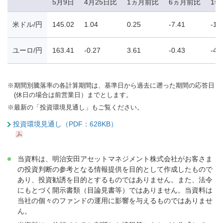
5月9日
4月25日比
1ヵ月前比
6ヵ月前比
1年
米ドル/円
145.02
1.04
0.25
-7.41
-10
ユーロ/円
163.41
-0.27
3.61
-0.43
-4.
※
期間別騰落率の各計算期間は、基準日から過去に遡った期間の応答日
(休日の場合は前営業日）までとします。
※
最新の「投資環境見通し」もご覧ください。
投資環境見通し（PDF：628KB）
当資料は、明治安田アセットマネジメント株式会社がお客さま
の投資判断の参考となる情報提供を目的として作成したもので
あり、投資勧誘を目的とするものではありません。また、法令
にもとづく開示書類（目論見書等）ではありません。当資料は
当社の個々のファンドの運用に影響を与えるものではありませ
ん。