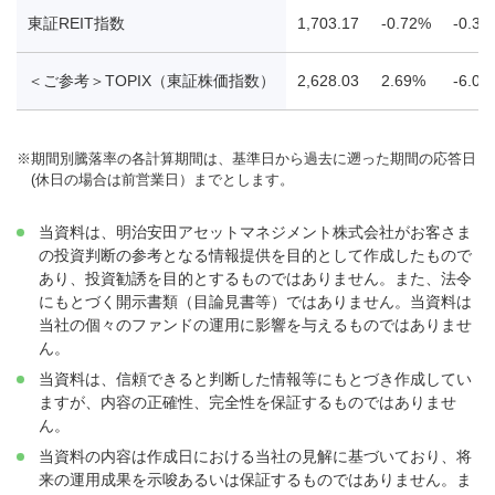
東証REIT指数
1,703.17
-0.72%
-0.34
＜ご参考＞TOPIX（東証株価指数）
2,628.03
2.69%
-6.06
※
期間別騰落率の各計算期間は、基準日から過去に遡った期間の応答日
(休日の場合は前営業日）までとします。
当資料は、明治安田アセットマネジメント株式会社がお客さま
の投資判断の参考となる情報提供を目的として作成したもので
あり、投資勧誘を目的とするものではありません。また、法令
にもとづく開示書類（目論見書等）ではありません。当資料は
当社の個々のファンドの運用に影響を与えるものではありませ
ん。
当資料は、信頼できると判断した情報等にもとづき作成してい
ますが、内容の正確性、完全性を保証するものではありませ
ん。
当資料の内容は作成日における当社の見解に基づいており、将
来の運用成果を示唆あるいは保証するものではありません。ま