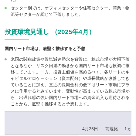
セクター別では、オフィスセクターや住宅セクター、商業・物
流等セクターが総じて下落しました。
投資環境見通し （2025年4月）
国内リート市場は、底堅く推移すると予想
米国の関税政策や景気減速懸念を背景に、株式市場が大幅下落
となるなか、リスク回避の動きから国内リート市場も軟調に推
移しています。一方、投資主価値を高めるべく、各リートのキ
ャピタルアロケーション（資本配分）や成長戦略が改善してき
ていることに加え、直近の長期金利の低下はリート市場にプラ
スに作用するとみています。変動性が高まっている株式市場か
ら、出遅れ感の強い国内リート市場への資金流入も期待される
ことから、底堅く推移すると予想します。
4月25日
前週比
1ヵ