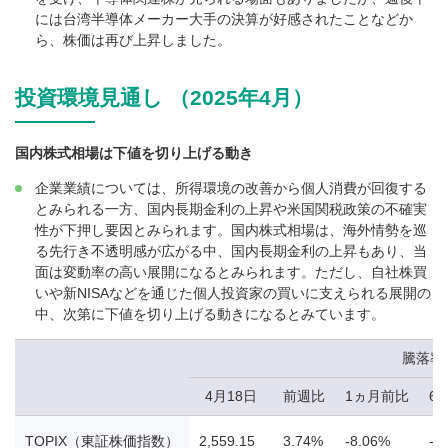
には台湾半導体メーカー大手の決算が好感されたことなどか
ら、株価は再び上昇しました。
投資環境見通し （2025年4月）
国内株式相場は下値を切り上げる動き
企業業績については、所得環境の改善から個人消費が回復する
とみられる一方、国内長期金利の上昇や米国関税政策の不確実
性が下押し要因とみられます。国内株式相場は、海外情勢を巡
る先行き不透明感が広がる中、国内長期金利の上昇もあり、当
面は変動率の高い展開になるとみられます。ただし、自社株買
いや新NISAなどを通じた個人投資家の買いに支えられる展開の
中、次第に下値を切り上げる動きになるとみています。
騰落率
4月18日
前週比
1ヵ月前比
6
TOPIX（東証株価指数）
2,559.15
3.74%
-8.06%
-4