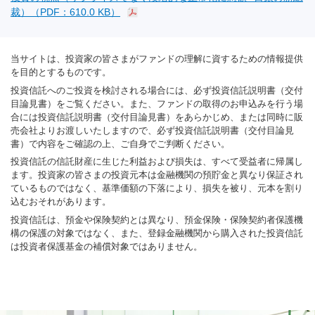
裁）（PDF：610.0 KB）
当サイトは、投資家の皆さまがファンドの理解に資するための情報提供
を目的とするものです。
投資信託へのご投資を検討される場合には、必ず投資信託説明書（交付
目論見書）をご覧ください。また、ファンドの取得のお申込みを行う場
合には投資信託説明書（交付目論見書）をあらかじめ、または同時に販
売会社よりお渡しいたしますので、必ず投資信託説明書（交付目論見
書）で内容をご確認の上、ご自身でご判断ください。
投資信託の信託財産に生じた利益および損失は、すべて受益者に帰属し
ます。投資家の皆さまの投資元本は金融機関の預貯金と異なり保証され
ているものではなく、基準価額の下落により、損失を被り、元本を割り
込むおそれがあります。
投資信託は、預金や保険契約とは異なり、預金保険・保険契約者保護機
構の保護の対象ではなく、また、登録金融機関から購入された投資信託
は投資者保護基金の補償対象ではありません。