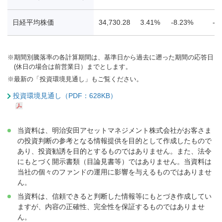
日経平均株価
34,730.28
3.41%
-8.23%
-1
※
期間別騰落率の各計算期間は、基準日から過去に遡った期間の応答日
(休日の場合は前営業日）までとします。
※
最新の「投資環境見通し」もご覧ください。
投資環境見通し（PDF：628KB）
当資料は、明治安田アセットマネジメント株式会社がお客さま
の投資判断の参考となる情報提供を目的として作成したもので
あり、投資勧誘を目的とするものではありません。また、法令
にもとづく開示書類（目論見書等）ではありません。当資料は
当社の個々のファンドの運用に影響を与えるものではありませ
ん。
当資料は、信頼できると判断した情報等にもとづき作成してい
ますが、内容の正確性、完全性を保証するものではありませ
ん。