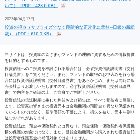
いて）（PDF：428.0 KB）
2023年04月17日
投資の視点（サプライズでなく段階的な正常化に意欲─日銀の新総
裁）（PDF：610.0 KB）
当サイトは、投資家の皆さまがファンドの理解に資するための情報提供
を目的とするものです。
投資信託へのご投資を検討される場合には、必ず投資信託説明書（交付
目論見書）をご覧ください。また、ファンドの取得のお申込みを行う場
合には投資信託説明書（交付目論見書）をあらかじめ、または同時に販
売会社よりお渡しいたしますので、必ず投資信託説明書（交付目論見
書）で内容をご確認の上、ご自身でご判断ください。
投資信託の信託財産に生じた利益および損失は、すべて受益者に帰属し
ます。投資家の皆さまの投資元本は金融機関の預貯金と異なり保証され
ているものではなく、基準価額の下落により、損失を被り、元本を割り
込むおそれがあります。
投資信託は、預金や保険契約とは異なり、預金保険・保険契約者保護機
構の保護の対象ではなく、また、登録金融機関から購入された投資信託
は投資者保護基金の補償対象ではありません。