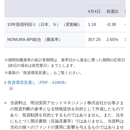
4月4日
前週比
1
10年国債利回り（日本、％） （変動幅）
1.18
-0.38
-0
NOMURA-BPI総合 （騰落率）
357.25
2.65%
1.
※
期間別騰落率の各計算期間は、基準日から過去に遡った期間の応答日
(休日の場合は前営業日）までとします。
※
最新の「投資環境見通し」もご覧ください。
投資環境見通し（PDF：628KB）
当資料は、明治安田アセットマネジメント株式会社がお客さま
の投資判断の参考となる情報提供を目的として作成したもので
あり、投資勧誘を目的とするものではありません。また、法令
にもとづく開示書類（目論見書等）ではありません。当資料は
当社の個々のファンドの運用に影響を与えるものではありませ