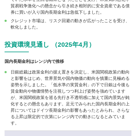
貿易戦争激化への懸念から引き続き相対的に安全資産である債
券に買いが入り国内長期金利は急低下しました。
クレジット市場は、リスク回避の動きが広がったことを受け、
軟化しました。
投資環境見通し （2025年4月）
国内長期金利はレンジ内で推移
日銀総裁は政策金利の据え置きを決定し、米国関税政策の動向
と影響をはじめ、世界景気や国内物価の動向を慎重に見極める
姿勢を示しました。「低水準の実質金利」の下で日銀は今後も
賃金動向や物価情勢を注視しつつ利上げ姿勢を強めています
が、米国関税政策を巡る先行き不透明感に加えて国内景気が鈍
化するとの懸念もあります。足元でみられた国内長期金利の上
昇についてはドイツ長期金利の影響もあったとみられ、さらな
る上昇は限定的で次第にレンジ内での動きになるとみていま
す。