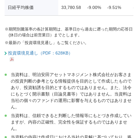
日経平均株価
33,780.58
-9.00%
-9.51%
-1
※
期間別騰落率の各計算期間は、基準日から過去に遡った期間の応答日
(休日の場合は前営業日）までとします。
※
最新の「投資環境見通し」もご覧ください。
投資環境見通し（PDF：628KB）
当資料は、明治安田アセットマネジメント株式会社がお客さま
の投資判断の参考となる情報提供を目的として作成したもので
あり、投資勧誘を目的とするものではありません。また、法令
にもとづく開示書類（目論見書等）ではありません。当資料は
当社の個々のファンドの運用に影響を与えるものではありませ
ん。
当資料は、信頼できると判断した情報等にもとづき作成してい
ますが、内容の正確性、完全性を保証するものではありませ
ん。
当資料の内容は作成日における当社の見解に基づいており、将