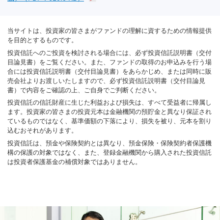
当サイトは、投資家の皆さまがファンドの理解に資するための情報提供
を目的とするものです。
投資信託へのご投資を検討される場合には、必ず投資信託説明書（交付
目論見書）をご覧ください。また、ファンドの取得のお申込みを行う場
合には投資信託説明書（交付目論見書）をあらかじめ、または同時に販
売会社よりお渡しいたしますので、必ず投資信託説明書（交付目論見
書）で内容をご確認の上、ご自身でご判断ください。
投資信託の信託財産に生じた利益および損失は、すべて受益者に帰属し
ます。投資家の皆さまの投資元本は金融機関の預貯金と異なり保証され
ているものではなく、基準価額の下落により、損失を被り、元本を割り
込むおそれがあります。
投資信託は、預金や保険契約とは異なり、預金保険・保険契約者保護機
構の保護の対象ではなく、また、登録金融機関から購入された投資信託
は投資者保護基金の補償対象ではありません。