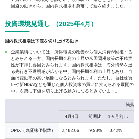
回避の動きから、国内株式相場も急落して週を終えました。
投資環境見通し （2025年4月）
国内株式相場は下値を切り上げる動き
企業業績については、所得環境の改善から個人消費が回復する
とみられる一方、国内長期金利の上昇や米国関税政策の不確実
性が下押し要因とみられます。国内株式相場は、海外情勢を巡
る先行き不透明感が広がる中、国内長期金利の上昇もあり、当
面は変動率の高い展開になるとみられます。ただし、自社株買
いや新NISAなどを通じた個人投資家の買いに支えられる展開の
中、次第に下値を切り上げる動きになるとみています。
騰落率
4月4日
前週比
1ヵ月前比
6
TOPIX（東証株価指数）
2,482.06
-9.98%
-8.42%
-7