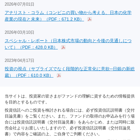
2026年07月01日
アナリスト・コラム（コンビニの買い物から考える、日本の化学
産業の現在と未来）（PDF：671.2 KB）
2026年03月10日
スペシャル・レポート（日本株式市場の動向と今後の見通しにつ
いて）（PDF：428.0 KB）
2023年04月17日
投資の視点（サプライズでなく段階的な正常化に意欲─日銀の新総
裁）（PDF：610.0 KB）
当サイトは、投資家の皆さまがファンドの理解に資するための情報提供
を目的とするものです。
投資信託へのご投資を検討される場合には、必ず投資信託説明書（交付
目論見書）をご覧ください。また、ファンドの取得のお申込みを行う場
合には投資信託説明書（交付目論見書）をあらかじめ、または同時に販
売会社よりお渡しいたしますので、必ず投資信託説明書（交付目論見
書）で内容をご確認の上、ご自身でご判断ください。