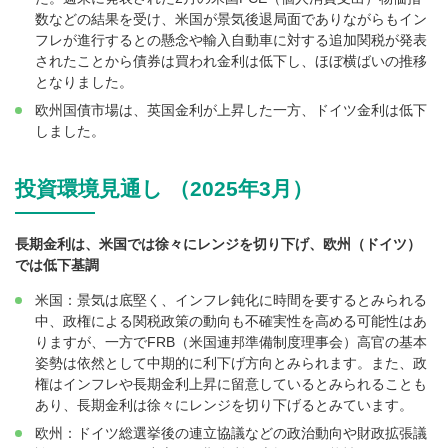
数などの結果を受け、米国が景気後退局面でありながらもイン
フレが進行するとの懸念や輸入自動車に対する追加関税が発表
されたことから債券は買われ金利は低下し、ほぼ横ばいの推移
となりました。
欧州国債市場は、英国金利が上昇した一方、ドイツ金利は低下
しました。
投資環境見通し （2025年3月）
長期金利は、米国では徐々にレンジを切り下げ、欧州（ドイツ）
では低下基調
米国：景気は底堅く、インフレ鈍化に時間を要するとみられる
中、政権による関税政策の動向も不確実性を高める可能性はあ
りますが、一方でFRB（米国連邦準備制度理事会）高官の基本
姿勢は依然として中期的に利下げ方向とみられます。また、政
権はインフレや長期金利上昇に留意しているとみられることも
あり、長期金利は徐々にレンジを切り下げるとみています。
欧州：ドイツ総選挙後の連立協議などの政治動向や財政拡張議