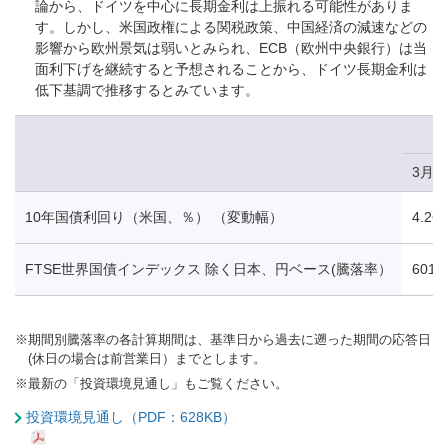
論から、ドイツを中心に長期金利は上振れる可能性がありま
す。しかし、米国政権による関税政策、中国経済の減速などの
影響から欧州景気は弱いとみられ、ECB（欧州中央銀行）は当
面利下げを継続すると予想されることから、ドイツ長期金利は
低下基調で推移するとみています。
3月2
10年国債利回り（米国、％） （変動幅）
4.26
FTSE世界国債インデックス 除く日本、円ベース(騰落率）
601.1
※
期間別騰落率の各計算期間は、基準日から過去に遡った期間の応答日
(休日の場合は前営業日）までとします。
※
最新の「投資環境見通し」もご覧ください。
投資環境見通し（PDF：628KB）