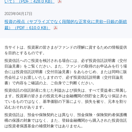
いて）（PDF：428.0 KB）
2023年04月17日
投資の視点（サプライズでなく段階的な正常化に意欲─日銀の新総
裁）（PDF：610.0 KB）
当サイトは、投資家の皆さまがファンドの理解に資するための情報提供
を目的とするものです。
投資信託へのご投資を検討される場合には、必ず投資信託説明書（交付
目論見書）をご覧ください。また、ファンドの取得のお申込みを行う場
合には投資信託説明書（交付目論見書）をあらかじめ、または同時に販
売会社よりお渡しいたしますので、必ず投資信託説明書（交付目論見
書）で内容をご確認の上、ご自身でご判断ください。
投資信託の信託財産に生じた利益および損失は、すべて受益者に帰属し
ます。投資家の皆さまの投資元本は金融機関の預貯金と異なり保証され
ているものではなく、基準価額の下落により、損失を被り、元本を割り
込むおそれがあります。
投資信託は、預金や保険契約とは異なり、預金保険・保険契約者保護機
構の保護の対象ではなく、また、登録金融機関から購入された投資信託
は投資者保護基金の補償対象ではありません。