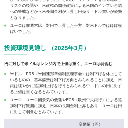
リスクの後退や、米政権の関税政策による米国のインフレ再燃
への警戒などから米長期金利が上昇し円売り・ドル買いが優勢
となりました。
ユーロは前週末比、対円で上昇した一方、対米ドルではほぼ横
ばいでした。
投資環境見通し （2025年3月）
円に対して米ドルはレンジ内で上値は重く、ユーロは弱含む
米ドル：FRB（米国連邦準備制度理事会）は利下げを休止して
いるものの、基本姿勢は利下げ方向とみられることに加え、日
銀は緩やかに追加利上げを行うとみられる中、ドルの円に対す
る上値は重くなるとみています。
ユーロ：ユーロ圏景気の低迷やECB（欧州中央銀行）による追
加利下げ観測に加え、日本の長期金利上昇もあり、ユーロは円
に対して弱含むとみています。
変動幅（円）