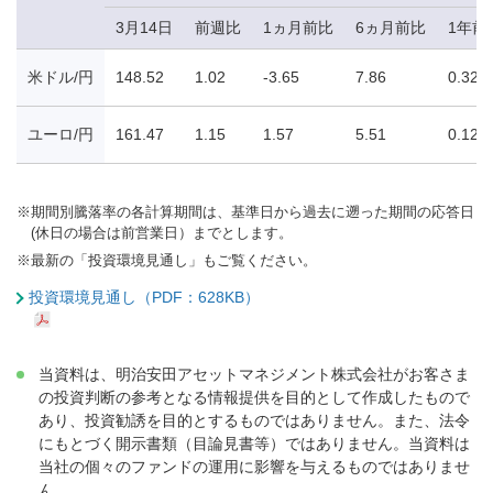
3月14日
前週比
1ヵ月前比
6ヵ月前比
1年前
米ドル/円
148.52
1.02
-3.65
7.86
0.32
ユーロ/円
161.47
1.15
1.57
5.51
0.12
※
期間別騰落率の各計算期間は、基準日から過去に遡った期間の応答日
(休日の場合は前営業日）までとします。
※
最新の「投資環境見通し」もご覧ください。
投資環境見通し（PDF：628KB）
当資料は、明治安田アセットマネジメント株式会社がお客さま
の投資判断の参考となる情報提供を目的として作成したもので
あり、投資勧誘を目的とするものではありません。また、法令
にもとづく開示書類（目論見書等）ではありません。当資料は
当社の個々のファンドの運用に影響を与えるものではありませ
ん。