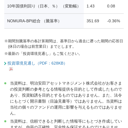
10年国債利回り（日本、％） （変動幅）
1.43
0.08
0
NOMURA-BPI総合 （騰落率）
351.69
-0.36%
-
※
期間別騰落率の各計算期間は、基準日から過去に遡った期間の応答日
(休日の場合は前営業日）までとします。
※
最新の「投資環境見通し」もご覧ください。
投資環境見通し（PDF：628KB）
当資料は、明治安田アセットマネジメント株式会社がお客さま
の投資判断の参考となる情報提供を目的として作成したもので
あり、投資勧誘を目的とするものではありません。また、法令
にもとづく開示書類（目論見書等）ではありません。当資料は
当社の個々のファンドの運用に影響を与えるものではありませ
ん。
当資料は、信頼できると判断した情報等にもとづき作成してい
ますが、内容の正確性、完全性を保証するものではありませ