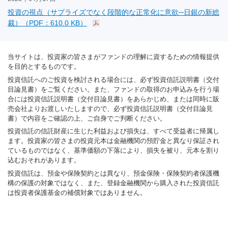
投資の視点（サプライズでなく段階的な正常化に意欲─日銀の新総
裁）（PDF：610.0 KB）
当サイトは、投資家の皆さまがファンドの理解に資するための情報提供
を目的とするものです。
投資信託へのご投資を検討される場合には、必ず投資信託説明書（交付
目論見書）をご覧ください。また、ファンドの取得のお申込みを行う場
合には投資信託説明書（交付目論見書）をあらかじめ、または同時に販
売会社よりお渡しいたしますので、必ず投資信託説明書（交付目論見
書）で内容をご確認の上、ご自身でご判断ください。
投資信託の信託財産に生じた利益および損失は、すべて受益者に帰属し
ます。投資家の皆さまの投資元本は金融機関の預貯金と異なり保証され
ているものではなく、基準価額の下落により、損失を被り、元本を割り
込むおそれがあります。
投資信託は、預金や保険契約とは異なり、預金保険・保険契約者保護機
構の保護の対象ではなく、また、登録金融機関から購入された投資信託
は投資者保護基金の補償対象ではありません。