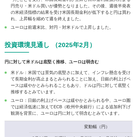
円売り・米ドル買いが優勢となりました。その後、週後半発表
の米経済指標の結果を受け米国長期金利が低下すると円は買わ
れ、上昇幅を縮めて週を終えました。
ユーロは前週末比、対円・対米ドルで上昇しました。
投資環境見通し （2025年2月）
円に対して米ドルは底堅く推移、ユーロは弱含む
米ドル：米国では景気の底堅さに加えて、インフレ懸念を受け
て長期金利が高止まるとみられることに加え、日銀の利上げペ
ースは緩やかとみられることもあり、ドルは円に対して底堅く
推移するとみています。
ユーロ：日銀の利上げペースは緩やかとみられる中、ユーロ圏
では経済低迷に加えてECB（欧州中央銀行）による追加利下げ
観測を背景に、ユーロは円に対して弱含むとみています。
変動幅（円）