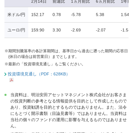
2月14日
前週比
1ヵ月前比
6ヵ月前比
1年前
米ドル/円
152.17
0.78
-5.78
5.38
1.54
ユーロ/円
159.90
3.30
-2.69
-2.07
-1.58
※
期間別騰落率の各計算期間は、基準日から過去に遡った期間の応答日
(休日の場合は前営業日）までとします。
※
最新の「投資環境見通し」もご覧ください。
投資環境見通し（PDF：628KB）
当資料は、明治安田アセットマネジメント株式会社がお客さま
の投資判断の参考となる情報提供を目的として作成したもので
あり、投資勧誘を目的とするものではありません。また、法令
にもとづく開示書類（目論見書等）ではありません。当資料は
当社の個々のファンドの運用に影響を与えるものではありませ
ん。