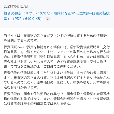
2023年04月17日
投資の視点（サプライズでなく段階的な正常化に意欲─日銀の新総
裁）（PDF：610.0 KB）
当サイトは、投資家の皆さまがファンドの理解に資するための情報提供
を目的とするものです。
投資信託へのご投資を検討される場合には、必ず投資信託説明書（交付
目論見書）をご覧ください。また、ファンドの取得のお申込みを行う場
合には投資信託説明書（交付目論見書）をあらかじめ、または同時に販
売会社よりお渡しいたしますので、必ず投資信託説明書（交付目論見
書）で内容をご確認の上、ご自身でご判断ください。
投資信託の信託財産に生じた利益および損失は、すべて受益者に帰属し
ます。投資家の皆さまの投資元本は金融機関の預貯金と異なり保証され
ているものではなく、基準価額の下落により、損失を被り、元本を割り
込むおそれがあります。
投資信託は、預金や保険契約とは異なり、預金保険・保険契約者保護機
構の保護の対象ではなく、また、登録金融機関から購入された投資信託
は投資者保護基金の補償対象ではありません。