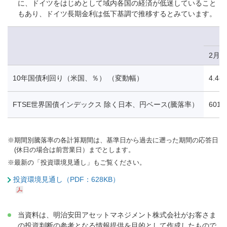
に、ドイツをはじめとして域内各国の経済が低迷していること
もあり、ドイツ長期金利は低下基調で推移するとみています。
2月1
10年国債利回り（米国、％） （変動幅）
4.48
FTSE世界国債インデックス 除く日本、円ベース(騰落率）
601.
※
期間別騰落率の各計算期間は、基準日から過去に遡った期間の応答日
(休日の場合は前営業日）までとします。
※
最新の「投資環境見通し」もご覧ください。
投資環境見通し（PDF：628KB）
当資料は、明治安田アセットマネジメント株式会社がお客さま
の投資判断の参考となる情報提供を目的として作成したもので