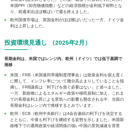
米国PPI（卸売物価指数）などの経済指標が金利低下材料とな
り、前週末比ほぼ横ばいで週を終えました。
欧州国債市場は、英国金利がほぼ横ばいだった一方、ドイツ金
利は上昇しました。
投資環境見通し （2025年2月）
長期金利は、米国ではレンジ内、欧州（ドイツ）では低下基調で
推移
米国：FRB（米国連邦準備制度理事会）は政策金利を据え置く
に際して、インフレ率について幾分高止まりしていることを指
摘し、FRB議長は「利下げを急ぐ必要はない」と述べました。
一方、新政権によるエネルギー政策や移民規制に加え、これま
での長期金利上昇による景気への影響も懸念される中、当面の
長期金利はレンジ内で推移するとみています。
欧州：ECB（欧州中央銀行）は4会合連続の利下げを決定する
とともに、今後も利下げを継続する姿勢を示しました。米国新
政権下での通商政策や経済関係の強い中国の景気減速を背景