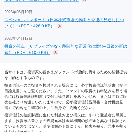
2026年03月10日
スペシャル・レポート（日本株式市場の動向と今後の見通しにつ
いて）（PDF：428.0 KB）
2023年04月17日
投資の視点（サプライズでなく段階的な正常化に意欲─日銀の新総
裁）（PDF：610.0 KB）
当サイトは、投資家の皆さまがファンドの理解に資するための情報提供
を目的とするものです。
投資信託へのご投資を検討される場合には、必ず投資信託説明書（交付
目論見書）をご覧ください。また、ファンドの取得のお申込みを行う場
合には投資信託説明書（交付目論見書）をあらかじめ、または同時に販
売会社よりお渡しいたしますので、必ず投資信託説明書（交付目論見
書）で内容をご確認の上、ご自身でご判断ください。
投資信託の信託財産に生じた利益および損失は、すべて受益者に帰属し
ます。投資家の皆さまの投資元本は金融機関の預貯金と異なり保証され
ているものではなく、基準価額の下落により、損失を被り、元本を割り
込むおそれがあります。