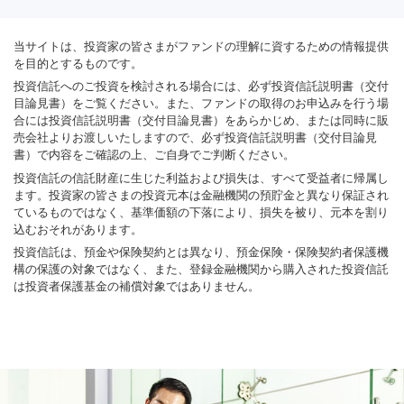
当サイトは、投資家の皆さまがファンドの理解に資するための情報提供
を目的とするものです。
投資信託へのご投資を検討される場合には、必ず投資信託説明書（交付
目論見書）をご覧ください。また、ファンドの取得のお申込みを行う場
合には投資信託説明書（交付目論見書）をあらかじめ、または同時に販
売会社よりお渡しいたしますので、必ず投資信託説明書（交付目論見
書）で内容をご確認の上、ご自身でご判断ください。
投資信託の信託財産に生じた利益および損失は、すべて受益者に帰属し
ます。投資家の皆さまの投資元本は金融機関の預貯金と異なり保証され
ているものではなく、基準価額の下落により、損失を被り、元本を割り
込むおそれがあります。
投資信託は、預金や保険契約とは異なり、預金保険・保険契約者保護機
構の保護の対象ではなく、また、登録金融機関から購入された投資信託
は投資者保護基金の補償対象ではありません。