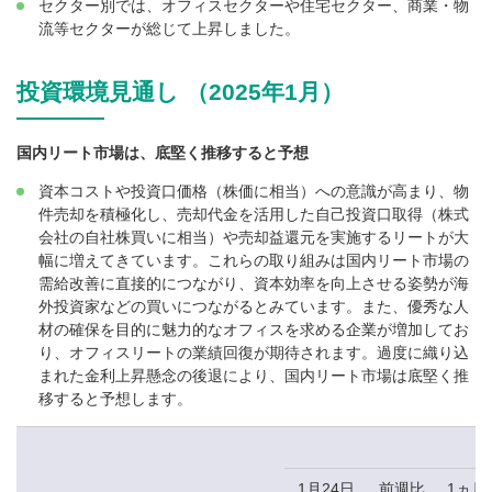
セクター別では、オフィスセクターや住宅セクター、商業・物
流等セクターが総じて上昇しました。
投資環境見通し （2025年1月）
国内リート市場は、底堅く推移すると予想
資本コストや投資口価格（株価に相当）への意識が高まり、物
件売却を積極化し、売却代金を活用した自己投資口取得（株式
会社の自社株買いに相当）や売却益還元を実施するリートが大
幅に増えてきています。これらの取り組みは国内リート市場の
需給改善に直接的につながり、資本効率を向上させる姿勢が海
外投資家などの買いにつながるとみています。また、優秀な人
材の確保を目的に魅力的なオフィスを求める企業が増加してお
り、オフィスリートの業績回復が期待されます。過度に織り込
まれた金利上昇懸念の後退により、国内リート市場は底堅く推
移すると予想します。
1月24日
前週比
1ヵ月