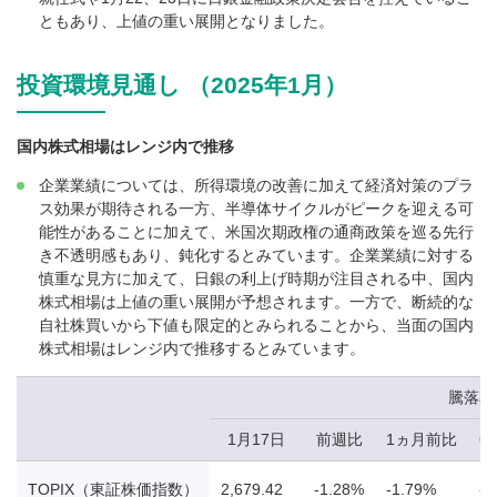
ともあり、上値の重い展開となりました。
投資環境見通し （2025年1月）
国内株式相場はレンジ内で推移
企業業績については、所得環境の改善に加えて経済対策のプラ
ス効果が期待される一方、半導体サイクルがピークを迎える可
能性があることに加えて、米国次期政権の通商政策を巡る先行
き不透明感もあり、鈍化するとみています。企業業績に対する
慎重な見方に加えて、日銀の利上げ時期が注目される中、国内
株式相場は上値の重い展開が予想されます。一方で、断続的な
自社株買いから下値も限定的とみられることから、当面の国内
株式相場はレンジ内で推移するとみています。
騰落率
1月17日
前週比
1ヵ月前比
6
TOPIX（東証株価指数）
2,679.42
-1.28%
-1.79%
-8