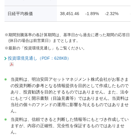
日経平均株価
38,451.46
-1.89%
-2.32%
-6
※
期間別騰落率の各計算期間は、基準日から過去に遡った期間の応答日
(休日の場合は前営業日）までとします。
※
最新の「投資環境見通し」もご覧ください。
投資環境見通し（PDF：628KB）
当資料は、明治安田アセットマネジメント株式会社がお客さま
の投資判断の参考となる情報提供を目的として作成したもので
あり、投資勧誘を目的とするものではありません。また、法令
にもとづく開示書類（目論見書等）ではありません。当資料は
当社の個々のファンドの運用に影響を与えるものではありませ
ん。
当資料は、信頼できると判断した情報等にもとづき作成してい
ますが、内容の正確性、完全性を保証するものではありませ
ん。