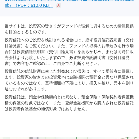
裁）（PDF：610.0 KB）
当サイトは、投資家の皆さまがファンドの理解に資するための情報提供
を目的とするものです。
投資信託へのご投資を検討される場合には、必ず投資信託説明書（交付
目論見書）をご覧ください。また、ファンドの取得のお申込みを行う場
合には投資信託説明書（交付目論見書）をあらかじめ、または同時に販
売会社よりお渡しいたしますので、必ず投資信託説明書（交付目論見
書）で内容をご確認の上、ご自身でご判断ください。
投資信託の信託財産に生じた利益および損失は、すべて受益者に帰属し
ます。投資家の皆さまの投資元本は金融機関の預貯金と異なり保証され
ているものではなく、基準価額の下落により、損失を被り、元本を割り
込むおそれがあります。
投資信託は、預金や保険契約とは異なり、預金保険・保険契約者保護機
構の保護の対象ではなく、また、登録金融機関から購入された投資信託
は投資者保護基金の補償対象ではありません。