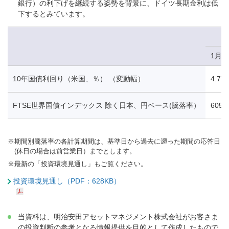
銀行）の利下げを継続する姿勢を背景に、ドイツ長期金利は低
下するとみています。
1月1
10年国債利回り（米国、％） （変動幅）
4.77
FTSE世界国債インデックス 除く日本、円ベース(騰落率）
605.
※
期間別騰落率の各計算期間は、基準日から過去に遡った期間の応答日
(休日の場合は前営業日）までとします。
※
最新の「投資環境見通し」もご覧ください。
投資環境見通し（PDF：628KB）
当資料は、明治安田アセットマネジメント株式会社がお客さま
の投資判断の参考となる情報提供を目的として作成したもので