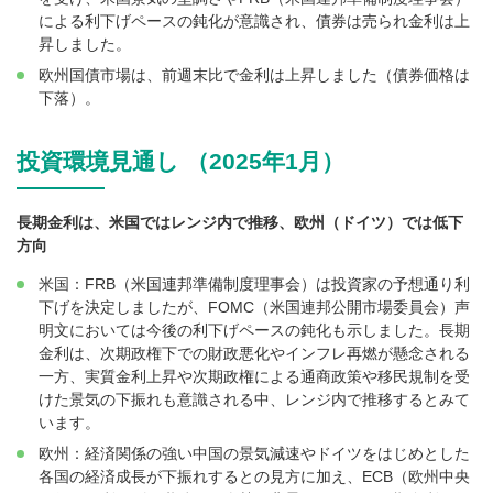
による利下げペースの鈍化が意識され、債券は売られ金利は上
昇しました。
欧州国債市場は、前週末比で金利は上昇しました（債券価格は
下落）。
投資環境見通し （2025年1月）
長期金利は、米国ではレンジ内で推移、欧州（ドイツ）では低下
方向
米国：FRB（米国連邦準備制度理事会）は投資家の予想通り利
下げを決定しましたが、FOMC（米国連邦公開市場委員会）声
明文においては今後の利下げペースの鈍化も示しました。長期
金利は、次期政権下での財政悪化やインフレ再燃が懸念される
一方、実質金利上昇や次期政権による通商政策や移民規制を受
けた景気の下振れも意識される中、レンジ内で推移するとみて
います。
欧州：経済関係の強い中国の景気減速やドイツをはじめとした
各国の経済成長が下振れするとの見方に加え、ECB（欧州中央