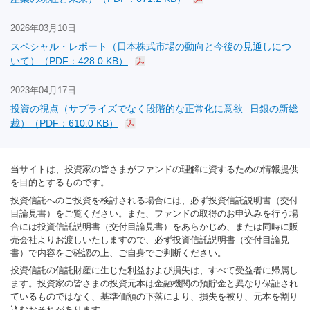
2026年03月10日
スペシャル・レポート（日本株式市場の動向と今後の見通しにつ
いて）（PDF：428.0 KB）
2023年04月17日
投資の視点（サプライズでなく段階的な正常化に意欲─日銀の新総
裁）（PDF：610.0 KB）
当サイトは、投資家の皆さまがファンドの理解に資するための情報提供
を目的とするものです。
投資信託へのご投資を検討される場合には、必ず投資信託説明書（交付
目論見書）をご覧ください。また、ファンドの取得のお申込みを行う場
合には投資信託説明書（交付目論見書）をあらかじめ、または同時に販
売会社よりお渡しいたしますので、必ず投資信託説明書（交付目論見
書）で内容をご確認の上、ご自身でご判断ください。
投資信託の信託財産に生じた利益および損失は、すべて受益者に帰属し
ます。投資家の皆さまの投資元本は金融機関の預貯金と異なり保証され
ているものではなく、基準価額の下落により、損失を被り、元本を割り
込むおそれがあります。