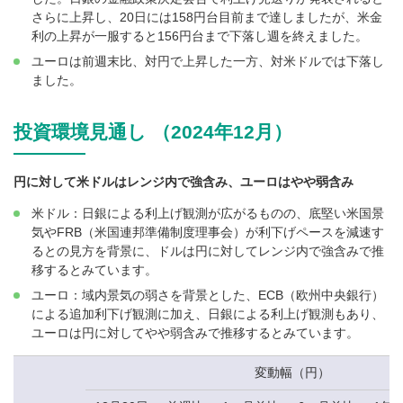
さらに上昇し、20日には158円台目前まで達しましたが、米金
利の上昇が一服すると156円台まで下落し週を終えました。
ユーロは前週末比、対円で上昇した一方、対米ドルでは下落し
ました。
投資環境見通し （2024年12月）
円に対して米ドルはレンジ内で強含み、ユーロはやや弱含み
米ドル：日銀による利上げ観測が広がるものの、底堅い米国景
気やFRB（米国連邦準備制度理事会）が利下げペースを減速す
るとの見方を背景に、ドルは円に対してレンジ内で強含みで推
移するとみています。
ユーロ：域内景気の弱さを背景とした、ECB（欧州中央銀行）
による追加利下げ観測に加え、日銀による利上げ観測もあり、
ユーロは円に対してやや弱含みで推移するとみています。
変動幅（円）