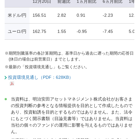
12月20日
前週比
1ヵ月前比
6ヵ月前比
1年
米ドル/円
156.51
2.82
0.91
-2.23
12.8
ユーロ/円
162.75
1.55
-0.95
-7.45
5.06
※
期間別騰落率の各計算期間は、基準日から過去に遡った期間の応答日
(休日の場合は前営業日）までとします。
※
最新の「投資環境見通し」もご覧ください。
投資環境見通し（PDF：628KB）
当資料は、明治安田アセットマネジメント株式会社がお客さま
の投資判断の参考となる情報提供を目的として作成したもので
あり、投資勧誘を目的とするものではありません。また、法令
にもとづく開示書類（目論見書等）ではありません。当資料は
当社の個々のファンドの運用に影響を与えるものではありませ
ん。