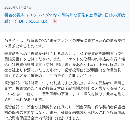
2023年04月17日
投資の視点（サプライズでなく段階的な正常化に意欲─日銀の新総
裁）（PDF：610.0 KB）
当サイトは、投資家の皆さまがファンドの理解に資するための情報提供
を目的とするものです。
投資信託へのご投資を検討される場合には、必ず投資信託説明書（交付
目論見書）をご覧ください。また、ファンドの取得のお申込みを行う場
合には投資信託説明書（交付目論見書）をあらかじめ、または同時に販
売会社よりお渡しいたしますので、必ず投資信託説明書（交付目論見
書）で内容をご確認の上、ご自身でご判断ください。
投資信託の信託財産に生じた利益および損失は、すべて受益者に帰属し
ます。投資家の皆さまの投資元本は金融機関の預貯金と異なり保証され
ているものではなく、基準価額の下落により、損失を被り、元本を割り
込むおそれがあります。
投資信託は、預金や保険契約とは異なり、預金保険・保険契約者保護機
構の保護の対象ではなく、また、登録金融機関から購入された投資信託
は投資者保護基金の補償対象ではありません。