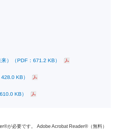
PDF：671.2 KB）
.0 KB）
.0 KB）
必要です。 Adobe Acrobat Reader®（無料）