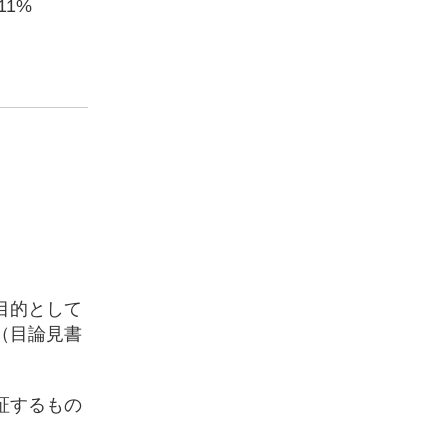
.11%
目的として
（目論見書
証するもの