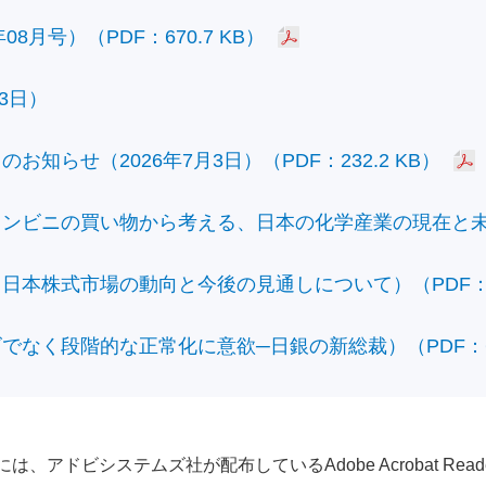
8月号）（PDF：670.7 KB）
3日）
知らせ（2026年7月3日）（PDF：232.2 KB）
ビニの買い物から考える、日本の化学産業の現在と未来）（
本株式市場の動向と今後の見通しについて）（PDF：428
なく段階的な正常化に意欲─日銀の新総裁）（PDF：610
アドビシステムズ社が配布しているAdobe Acrobat Reader®が