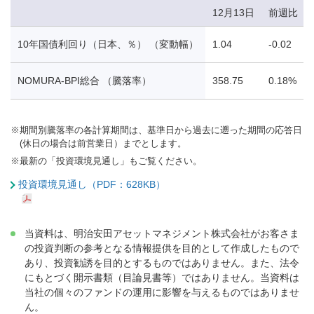
12月13日
前週比
10年国債利回り（日本、％） （変動幅）
1.04
-0.02
NOMURA-BPI総合 （騰落率）
358.75
0.18%
※
期間別騰落率の各計算期間は、基準日から過去に遡った期間の応答日
(休日の場合は前営業日）までとします。
※
最新の「投資環境見通し」もご覧ください。
投資環境見通し（PDF：628KB）
当資料は、明治安田アセットマネジメント株式会社がお客さま
の投資判断の参考となる情報提供を目的として作成したもので
あり、投資勧誘を目的とするものではありません。また、法令
にもとづく開示書類（目論見書等）ではありません。当資料は
当社の個々のファンドの運用に影響を与えるものではありませ
ん。