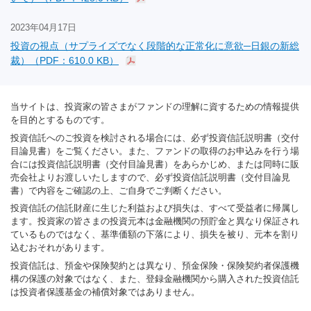
2023年04月17日
投資の視点（サプライズでなく段階的な正常化に意欲─日銀の新総
裁）（PDF：610.0 KB）
当サイトは、投資家の皆さまがファンドの理解に資するための情報提供
を目的とするものです。
投資信託へのご投資を検討される場合には、必ず投資信託説明書（交付
目論見書）をご覧ください。また、ファンドの取得のお申込みを行う場
合には投資信託説明書（交付目論見書）をあらかじめ、または同時に販
売会社よりお渡しいたしますので、必ず投資信託説明書（交付目論見
書）で内容をご確認の上、ご自身でご判断ください。
投資信託の信託財産に生じた利益および損失は、すべて受益者に帰属し
ます。投資家の皆さまの投資元本は金融機関の預貯金と異なり保証され
ているものではなく、基準価額の下落により、損失を被り、元本を割り
込むおそれがあります。
投資信託は、預金や保険契約とは異なり、預金保険・保険契約者保護機
構の保護の対象ではなく、また、登録金融機関から購入された投資信託
は投資者保護基金の補償対象ではありません。