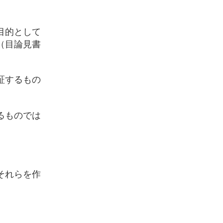
目的として
（目論見書
証するもの
るものでは
それらを作