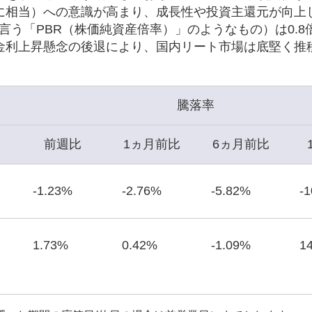
に相当）への意識が高まり、成長性や投資主還元が向上
言う「PBR（株価純資産倍率）」のようなもの）は0.8
金利上昇懸念の後退により、国内リート市場は底堅く推
騰落率
前週比
1ヵ月前比
6ヵ月前比
-1.23%
-2.76%
-5.82%
-
1.73%
0.42%
-1.09%
1