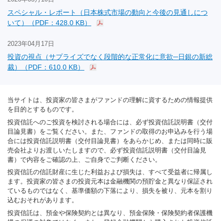
スペシャル・レポート（日本株式市場の動向と今後の見通しにつ
いて）（PDF：428.0 KB）
2023年04月17日
投資の視点（サプライズでなく段階的な正常化に意欲─日銀の新総
裁）（PDF：610.0 KB）
当サイトは、投資家の皆さまがファンドの理解に資するための情報提供
を目的とするものです。
投資信託へのご投資を検討される場合には、必ず投資信託説明書（交付
目論見書）をご覧ください。また、ファンドの取得のお申込みを行う場
合には投資信託説明書（交付目論見書）をあらかじめ、または同時に販
売会社よりお渡しいたしますので、必ず投資信託説明書（交付目論見
書）で内容をご確認の上、ご自身でご判断ください。
投資信託の信託財産に生じた利益および損失は、すべて受益者に帰属し
ます。投資家の皆さまの投資元本は金融機関の預貯金と異なり保証され
ているものではなく、基準価額の下落により、損失を被り、元本を割り
込むおそれがあります。
投資信託は、預金や保険契約とは異なり、預金保険・保険契約者保護機