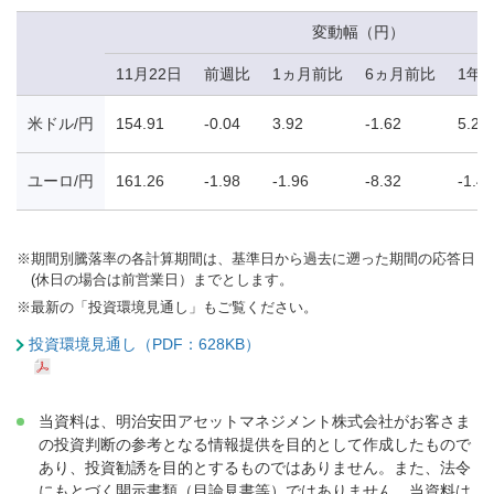
変動幅（円）
11月22日
前週比
1ヵ月前比
6ヵ月前比
1年
米ドル/円
154.91
-0.04
3.92
-1.62
5.22
ユーロ/円
161.26
-1.98
-1.96
-8.32
-1.40
※
期間別騰落率の各計算期間は、基準日から過去に遡った期間の応答日
(休日の場合は前営業日）までとします。
※
最新の「投資環境見通し」もご覧ください。
投資環境見通し（PDF：628KB）
当資料は、明治安田アセットマネジメント株式会社がお客さま
の投資判断の参考となる情報提供を目的として作成したもので
あり、投資勧誘を目的とするものではありません。また、法令
にもとづく開示書類（目論見書等）ではありません。当資料は