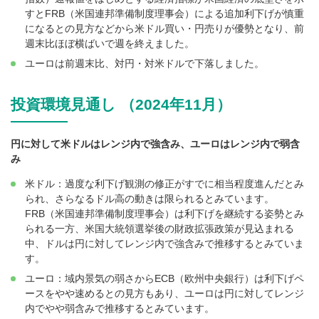
すとFRB（米国連邦準備制度理事会）による追加利下げが慎重
になるとの見方などから米ドル買い・円売りが優勢となり、前
週末比ほぼ横ばいで週を終えました。
ユーロは前週末比、対円・対米ドルで下落しました。
投資環境見通し （2024年11月）
円に対して米ドルはレンジ内で強含み、ユーロはレンジ内で弱含
み
米ドル：過度な利下げ観測の修正がすでに相当程度進んだとみ
られ、さらなるドル高の動きは限られるとみています。
FRB（米国連邦準備制度理事会）は利下げを継続する姿勢とみ
られる一方、米国大統領選挙後の財政拡張政策が見込まれる
中、ドルは円に対してレンジ内で強含みで推移するとみていま
す。
ユーロ：域内景気の弱さからECB（欧州中央銀行）は利下げペ
ースをやや速めるとの見方もあり、ユーロは円に対してレンジ
内でやや弱含みで推移するとみています。