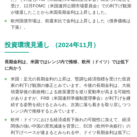
受け、12月FOMC（米国連邦公開市場委員会）での利下げ観測
が後退したことから米国長期金利は上昇しました。
欧州国債市場は、前週末比で金利は上昇しました（債券価格は
下落）。
投資環境見通し （2024年11月）
長期金利は、米国ではレンジ内で推移、欧州（ドイツ）では低下
に向かう
米国：足元の長期金利の上昇は、堅調な経済指標を受けた投資
家の利下げ観測の修正とみています。今後の長期金利は、大統
領選挙後の新政権による政策運営を巡り変動率が高まる可能性
がありますが、FRB（米国連邦準備制度理事会）が利下げを継
続する姿勢を続けるとみられ、次第に落ち着きを取り戻しつつ
レンジ内で推移するとみています。
欧州：ドイツにおける経済成長下振れの可能性に加えて、経済
関係の強い中国の景気減速を背景に、ECB（欧州中央銀行）の
利下げペースが速まるとみられる中、ドイツ長期金利は低下に