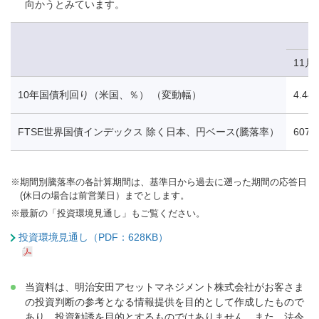
向かうとみています。
11月
10年国債利回り（米国、％） （変動幅）
4.44
FTSE世界国債インデックス 除く日本、円ベース(騰落率）
607.
※
期間別騰落率の各計算期間は、基準日から過去に遡った期間の応答日
(休日の場合は前営業日）までとします。
※
最新の「投資環境見通し」もご覧ください。
投資環境見通し（PDF：628KB）
当資料は、明治安田アセットマネジメント株式会社がお客さま
の投資判断の参考となる情報提供を目的として作成したもので
あり、投資勧誘を目的とするものではありません。また、法令