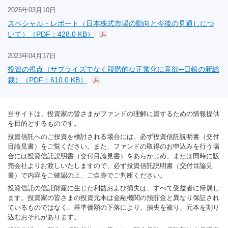
2026年03月10日
スペシャル・レポート（日本株式市場の動向と今後の見通しにつ
いて）（PDF：428.0 KB）
2023年04月17日
投資の視点（サプライズでなく段階的な正常化に意欲─日銀の新総
裁）（PDF：610.0 KB）
当サイトは、投資家の皆さまがファンドの理解に資するための情報提供
を目的とするものです。
投資信託へのご投資を検討される場合には、必ず投資信託説明書（交付
目論見書）をご覧ください。また、ファンドの取得のお申込みを行う場
合には投資信託説明書（交付目論見書）をあらかじめ、または同時に販
売会社よりお渡しいたしますので、必ず投資信託説明書（交付目論見
書）で内容をご確認の上、ご自身でご判断ください。
投資信託の信託財産に生じた利益および損失は、すべて受益者に帰属し
ます。投資家の皆さまの投資元本は金融機関の預貯金と異なり保証され
ているものではなく、基準価額の下落により、損失を被り、元本を割り
込むおそれがあります。