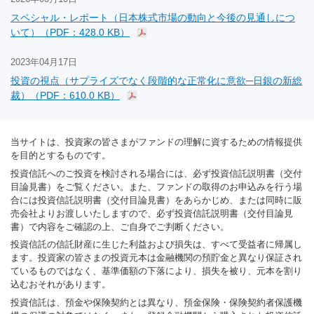
スペシャル・レポート（日本株式市場の動向と今後の見通しにつ
いて）（PDF：428.0 KB）
2023年04月17日
投資の視点（サプライズでなく段階的な正常化に意欲─日銀の新総
裁）（PDF：610.0 KB）
当サイトは、投資家の皆さまがファンドの理解に資するための情報提供
を目的とするものです。
投資信託へのご投資を検討される場合には、必ず投資信託説明書（交付
目論見書）をご覧ください。また、ファンドの取得のお申込みを行う場
合には投資信託説明書（交付目論見書）をあらかじめ、または同時に販
売会社よりお渡しいたしますので、必ず投資信託説明書（交付目論見
書）で内容をご確認の上、ご自身でご判断ください。
投資信託の信託財産に生じた利益および損失は、すべて受益者に帰属し
ます。投資家の皆さまの投資元本は金融機関の預貯金と異なり保証され
ているものではなく、基準価額の下落により、損失を被り、元本を割り
込むおそれがあります。
投資信託は、預金や保険契約とは異なり、預金保険・保険契約者保護機