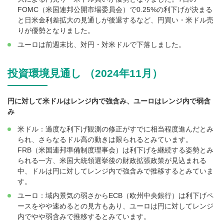
FOMC（米国連邦公開市場委員会）で0.25%の利下げが決まる
と日米金利差拡大の見通しが後退するなど、円買い・米ドル売
りが優勢となりました。
ユーロは前週末比、対円・対米ドルで下落しました。
投資環境見通し （2024年11月）
円に対して米ドルはレンジ内で強含み、ユーロはレンジ内で弱含
み
米ドル：過度な利下げ観測の修正がすでに相当程度進んだとみ
られ、さらなるドル高の動きは限られるとみています。
FRB（米国連邦準備制度理事会）は利下げを継続する姿勢とみ
られる一方、米国大統領選挙後の財政拡張政策が見込まれる
中、ドルは円に対してレンジ内で強含みで推移するとみていま
す。
ユーロ：域内景気の弱さからECB（欧州中央銀行）は利下げペ
ースをやや速めるとの見方もあり、ユーロは円に対してレンジ
内でやや弱含みで推移するとみています。