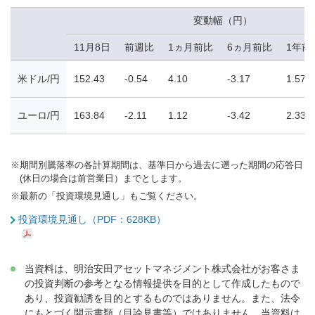
変動幅（円）
11月8日
前週比
1ヵ月前比
6ヵ月前比
1年前
米ドル/円
152.43
-0.54
4.10
-3.17
1.57
ユーロ/円
163.84
-2.11
1.12
-3.42
2.33
※
期間別騰落率の各計算期間は、基準日から過去に遡った期間の応答日
(休日の場合は前営業日）までとします。
※
最新の「投資環境見通し」もご覧ください。
投資環境見通し（PDF：628KB）
当資料は、明治安田アセットマネジメント株式会社がお客さま
の投資判断の参考となる情報提供を目的として作成したもので
あり、投資勧誘を目的とするものではありません。また、法令
にもとづく開示書類（目論見書等）ではありません。当資料は