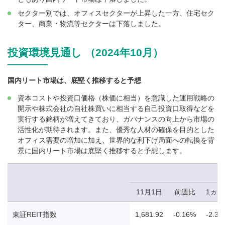
セクター別では、オフィスセクターが上昇した一方、住宅セク
ター、商業・物流等セクターは下落しました。
投資環境見通し （2024年10月）
国内リート市場は、底堅く推移すると予想
資本コストや投資口価格（株価に相当）を意識した運用戦略の
開示や株式会社の自社株買いに相当する自己投資口取得などを
実行する銘柄が増えてきており、ガバナンスの向上から市場の
活性化が期待されます。また、優秀な人材の確保を目的とした
オフィス需要の増加に加え、世界的な利下げ局面への転換を背
景に国内リート市場は底堅く推移すると予想します。
11月1日
前週比
1ヵ
東証REIT指数
1,681.92
-0.16%
-2.34