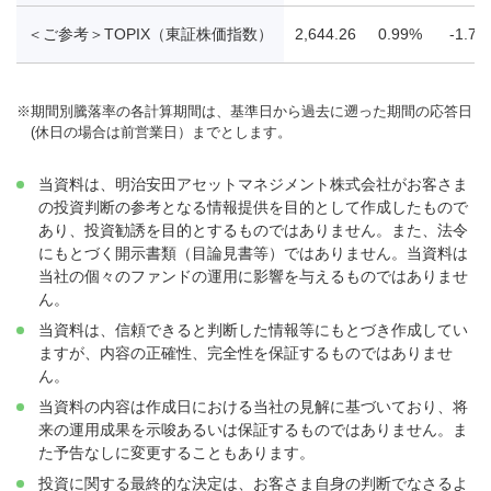
＜ご参考＞TOPIX（東証株価指数）
2,644.26
0.99%
-1.73
※
期間別騰落率の各計算期間は、基準日から過去に遡った期間の応答日
(休日の場合は前営業日）までとします。
当資料は、明治安田アセットマネジメント株式会社がお客さま
の投資判断の参考となる情報提供を目的として作成したもので
あり、投資勧誘を目的とするものではありません。また、法令
にもとづく開示書類（目論見書等）ではありません。当資料は
当社の個々のファンドの運用に影響を与えるものではありませ
ん。
当資料は、信頼できると判断した情報等にもとづき作成してい
ますが、内容の正確性、完全性を保証するものではありませ
ん。
当資料の内容は作成日における当社の見解に基づいており、将
来の運用成果を示唆あるいは保証するものではありません。ま
た予告なしに変更することもあります。
投資に関する最終的な決定は、お客さま自身の判断でなさるよ