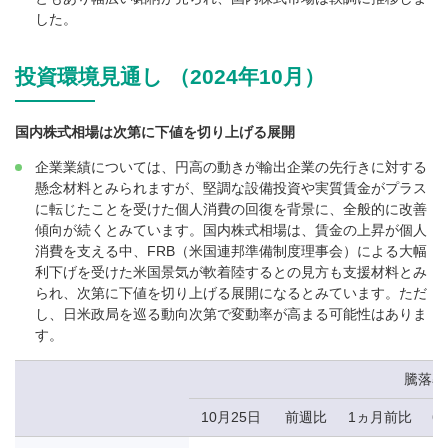
した。
投資環境見通し （2024年10月）
国内株式相場は次第に下値を切り上げる展開
企業業績については、円高の動きが輸出企業の先行きに対する
懸念材料とみられますが、堅調な設備投資や実質賃金がプラス
に転じたことを受けた個人消費の回復を背景に、全般的に改善
傾向が続くとみています。国内株式相場は、賃金の上昇が個人
消費を支える中、FRB（米国連邦準備制度理事会）による大幅
利下げを受けた米国景気が軟着陸するとの見方も支援材料とみ
られ、次第に下値を切り上げる展開になるとみています。ただ
し、日米政局を巡る動向次第で変動率が高まる可能性はありま
す。
騰落率
10月25日
前週比
1ヵ月前比
6