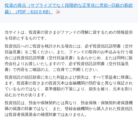
投資の視点（サプライズでなく段階的な正常化に意欲─日銀の新総
裁）（PDF：610.0 KB）
当サイトは、投資家の皆さまがファンドの理解に資するための情報提供
を目的とするものです。
投資信託へのご投資を検討される場合には、必ず投資信託説明書（交付
目論見書）をご覧ください。また、ファンドの取得のお申込みを行う場
合には投資信託説明書（交付目論見書）をあらかじめ、または同時に販
売会社よりお渡しいたしますので、必ず投資信託説明書（交付目論見
書）で内容をご確認の上、ご自身でご判断ください。
投資信託の信託財産に生じた利益および損失は、すべて受益者に帰属し
ます。投資家の皆さまの投資元本は金融機関の預貯金と異なり保証され
ているものではなく、基準価額の下落により、損失を被り、元本を割り
込むおそれがあります。
投資信託は、預金や保険契約とは異なり、預金保険・保険契約者保護機
構の保護の対象ではなく、また、登録金融機関から購入された投資信託
は投資者保護基金の補償対象ではありません。