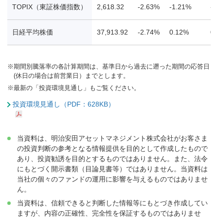
TOPIX（東証株価指数）
2,618.32
-2.63%
-1.21%
-1
日経平均株価
37,913.92
-2.74%
0.12%
0.
※
期間別騰落率の各計算期間は、基準日から過去に遡った期間の応答日
(休日の場合は前営業日）までとします。
※
最新の「投資環境見通し」もご覧ください。
投資環境見通し（PDF：628KB）
当資料は、明治安田アセットマネジメント株式会社がお客さま
の投資判断の参考となる情報提供を目的として作成したもので
あり、投資勧誘を目的とするものではありません。また、法令
にもとづく開示書類（目論見書等）ではありません。当資料は
当社の個々のファンドの運用に影響を与えるものではありませ
ん。
当資料は、信頼できると判断した情報等にもとづき作成してい
ますが、内容の正確性、完全性を保証するものではありませ