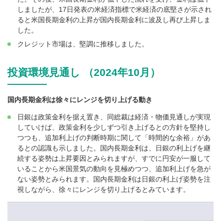
しましたが、17日発表の米経済指標で米経済の底堅さが示され
ると米国長期金利の上昇が国内長期金利に波及し再び上昇しま
した。
クレジット市場は、堅調に推移しました。
投資環境見通し （2024年10月）
国内長期金利は徐々にレンジを切り上げる動き
日銀は政策金利を据え置き、同総裁は経済・物価見通しが実現
していけば、政策金利を少しずつ引き上げるとの方針を堅持し
つつも、追加利上げの判断時期に関して「時間的な余裕」があ
るとの認識も示しました。国内長期金利は、日銀の利上げを継
続する姿勢は上昇要因とみられますが、すでに円安が一服して
いることから米国景気の動向を見極めつつ、追加利上げを急が
ない姿勢とみられます。国内長期金利は日銀の利上げ姿勢を注
視しながら、徐々にレンジを切り上げるとみています。