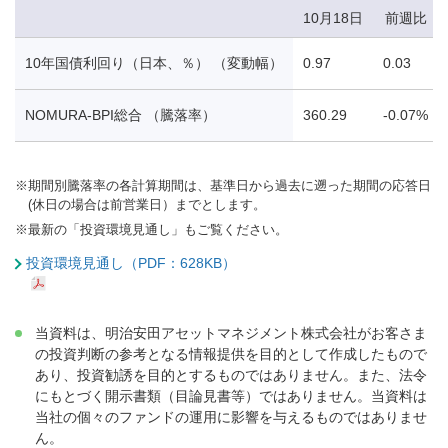
10月18日
前週比
10年国債利回り（日本、％） （変動幅）
0.97
0.03
NOMURA-BPI総合 （騰落率）
360.29
-0.07%
※
期間別騰落率の各計算期間は、基準日から過去に遡った期間の応答日
(休日の場合は前営業日）までとします。
※
最新の「投資環境見通し」もご覧ください。
投資環境見通し（PDF：628KB）
当資料は、明治安田アセットマネジメント株式会社がお客さま
の投資判断の参考となる情報提供を目的として作成したもので
あり、投資勧誘を目的とするものではありません。また、法令
にもとづく開示書類（目論見書等）ではありません。当資料は
当社の個々のファンドの運用に影響を与えるものではありませ
ん。