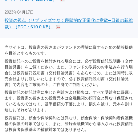
2023年04月17日
投資の視点（サプライズでなく段階的な正常化に意欲─日銀の新総
裁）（PDF：610.0 KB）
当サイトは、投資家の皆さまがファンドの理解に資するための情報提供
を目的とするものです。
投資信託へのご投資を検討される場合には、必ず投資信託説明書（交付
目論見書）をご覧ください。また、ファンドの取得のお申込みを行う場
合には投資信託説明書（交付目論見書）をあらかじめ、または同時に販
売会社よりお渡しいたしますので、必ず投資信託説明書（交付目論見
書）で内容をご確認の上、ご自身でご判断ください。
投資信託の信託財産に生じた利益および損失は、すべて受益者に帰属し
ます。投資家の皆さまの投資元本は金融機関の預貯金と異なり保証され
ているものではなく、基準価額の下落により、損失を被り、元本を割り
込むおそれがあります。
投資信託は、預金や保険契約とは異なり、預金保険・保険契約者保護機
構の保護の対象ではなく、また、登録金融機関から購入された投資信託
は投資者保護基金の補償対象ではありません。