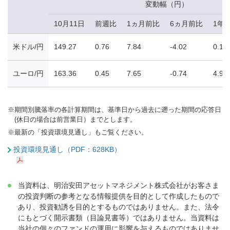
変動幅（円）
10月11日
前週比
1ヵ月前比
6ヵ月前比
1年
米ドル/円
149.27
0.76
7.84
-4.02
0.12
ユーロ/円
163.36
0.45
7.65
-0.74
4.91
※
期間別騰落率の各計算期間は、基準日から過去に遡った期間の応答日
(休日の場合は前営業日）までとします。
※
最新の「投資環境見通し」もご覧ください。
投資環境見通し（PDF：628KB）
当資料は、明治安田アセットマネジメント株式会社がお客さま
の投資判断の参考となる情報提供を目的として作成したもので
あり、投資勧誘を目的とするものではありません。また、法令
にもとづく開示書類（目論見書等）ではありません。当資料は
当社の個々のファンドの運用に影響を与えるものではありませ