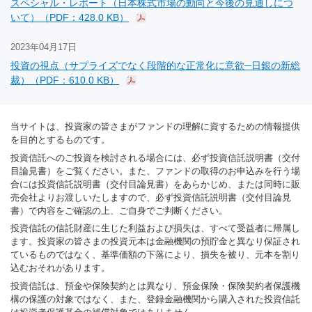
スペシャル・レポート（日本株式市場の動向と今後の見通しにつ
いて）（PDF：428.0 KB）
2023年04月17日
投資の視点（サプライズでなく段階的な正常化に意欲─日銀の新総
裁）（PDF：610.0 KB）
当サイトは、投資家の皆さまがファンドの理解に資するための情報提供
を目的とするものです。
投資信託へのご投資を検討される場合には、必ず投資信託説明書（交付
目論見書）をご覧ください。また、ファンドの取得のお申込みを行う場
合には投資信託説明書（交付目論見書）をあらかじめ、または同時に販
売会社よりお渡しいたしますので、必ず投資信託説明書（交付目論見
書）で内容をご確認の上、ご自身でご判断ください。
投資信託の信託財産に生じた利益および損失は、すべて受益者に帰属し
ます。投資家の皆さまの投資元本は金融機関の預貯金と異なり保証され
ているものではなく、基準価額の下落により、損失を被り、元本を割り
込むおそれがあります。
投資信託は、預金や保険契約とは異なり、預金保険・保険契約者保護機
構の保護の対象ではなく、また、登録金融機関から購入された投資信託