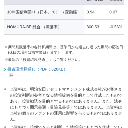
10年国債利回り（日本、％） （変動幅）
0.94
0.07
NOMURA-BPI総合 （騰落率）
360.53
-0.56%
※
期間別騰落率の各計算期間は、基準日から過去に遡った期間の応答日
(休日の場合は前営業日）までとします。
※
最新の「投資環境見通し」もご覧ください。
投資環境見通し（PDF：628KB）
当資料は、明治安田アセットマネジメント株式会社がお客さま
の投資判断の参考となる情報提供を目的として作成したもので
あり、投資勧誘を目的とするものではありません。また、法令
にもとづく開示書類（目論見書等）ではありません。当資料は
当社の個々のファンドの運用に影響を与えるものではありませ
ん。
当資料は、信頼できると判断した情報等にもとづき作成してい