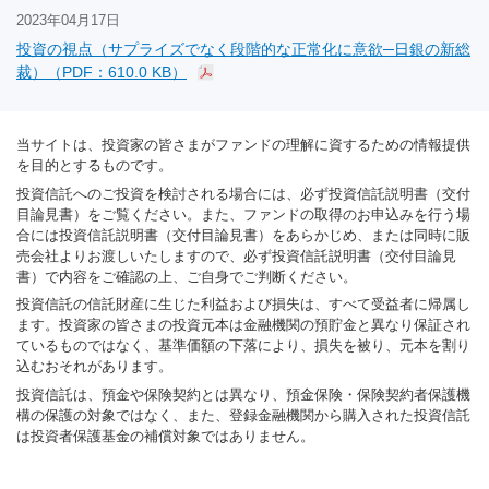
2023年04月17日
投資の視点（サプライズでなく段階的な正常化に意欲─日銀の新総
裁）（PDF：610.0 KB）
当サイトは、投資家の皆さまがファンドの理解に資するための情報提供
を目的とするものです。
投資信託へのご投資を検討される場合には、必ず投資信託説明書（交付
目論見書）をご覧ください。また、ファンドの取得のお申込みを行う場
合には投資信託説明書（交付目論見書）をあらかじめ、または同時に販
売会社よりお渡しいたしますので、必ず投資信託説明書（交付目論見
書）で内容をご確認の上、ご自身でご判断ください。
投資信託の信託財産に生じた利益および損失は、すべて受益者に帰属し
ます。投資家の皆さまの投資元本は金融機関の預貯金と異なり保証され
ているものではなく、基準価額の下落により、損失を被り、元本を割り
込むおそれがあります。
投資信託は、預金や保険契約とは異なり、預金保険・保険契約者保護機
構の保護の対象ではなく、また、登録金融機関から購入された投資信託
は投資者保護基金の補償対象ではありません。