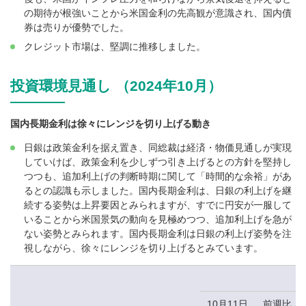
の期待が根強いことから米国金利の先高観が意識され、国内債
券は売りが優勢でした。
クレジット市場は、堅調に推移しました。
投資環境見通し （2024年10月）
国内長期金利は徐々にレンジを切り上げる動き
日銀は政策金利を据え置き、同総裁は経済・物価見通しが実現
していけば、政策金利を少しずつ引き上げるとの方針を堅持し
つつも、追加利上げの判断時期に関して「時間的な余裕」があ
るとの認識も示しました。国内長期金利は、日銀の利上げを継
続する姿勢は上昇要因とみられますが、すでに円安が一服して
いることから米国景気の動向を見極めつつ、追加利上げを急が
ない姿勢とみられます。国内長期金利は日銀の利上げ姿勢を注
視しながら、徐々にレンジを切り上げるとみています。
10月11日
前週比