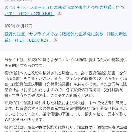
スペシャル・レポート（日本株式市場の動向と今後の見通しにつ
いて）（PDF：428.0 KB）
2023年04月17日
投資の視点（サプライズでなく段階的な正常化に意欲─日銀の新総
裁）（PDF：610.0 KB）
当サイトは、投資家の皆さまがファンドの理解に資するための情報提供
を目的とするものです。
投資信託へのご投資を検討される場合には、必ず投資信託説明書（交付
目論見書）をご覧ください。また、ファンドの取得のお申込みを行う場
合には投資信託説明書（交付目論見書）をあらかじめ、または同時に販
売会社よりお渡しいたしますので、必ず投資信託説明書（交付目論見
書）で内容をご確認の上、ご自身でご判断ください。
投資信託の信託財産に生じた利益および損失は、すべて受益者に帰属し
ます。投資家の皆さまの投資元本は金融機関の預貯金と異なり保証され
ているものではなく、基準価額の下落により、損失を被り、元本を割り
込むおそれがあります。
投資信託は、預金や保険契約とは異なり、預金保険・保険契約者保護機