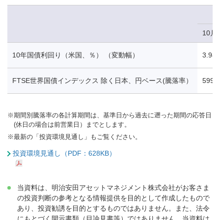
10月
10年国債利回り（米国、％） （変動幅）
3.98
FTSE世界国債インデックス 除く日本、円ベース(騰落率）
599.
※
期間別騰落率の各計算期間は、基準日から過去に遡った期間の応答日
(休日の場合は前営業日）までとします。
※
最新の「投資環境見通し」もご覧ください。
投資環境見通し（PDF：628KB）
当資料は、明治安田アセットマネジメント株式会社がお客さま
の投資判断の参考となる情報提供を目的として作成したもので
あり、投資勧誘を目的とするものではありません。また、法令
にもとづく開示書類（目論見書等）ではありません。当資料は