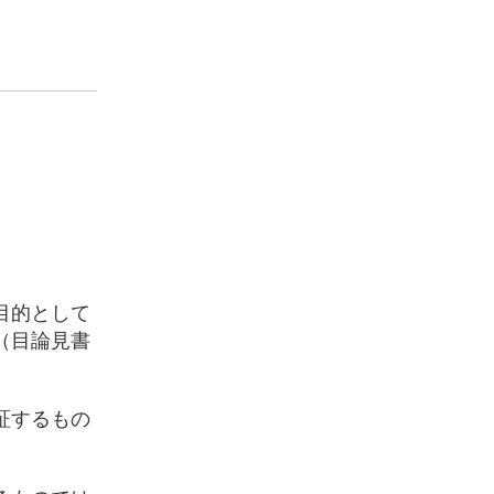
目的として
（目論見書
証するもの