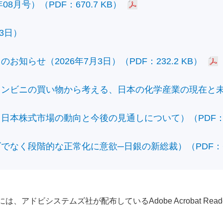
8月号）（PDF：670.7 KB）
3日）
知らせ（2026年7月3日）（PDF：232.2 KB）
ビニの買い物から考える、日本の化学産業の現在と未来）（
本株式市場の動向と今後の見通しについて）（PDF：428
なく段階的な正常化に意欲─日銀の新総裁）（PDF：610
アドビシステムズ社が配布しているAdobe Acrobat Reader®が