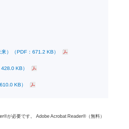
PDF：671.2 KB）
.0 KB）
.0 KB）
必要です。 Adobe Acrobat Reader®（無料）