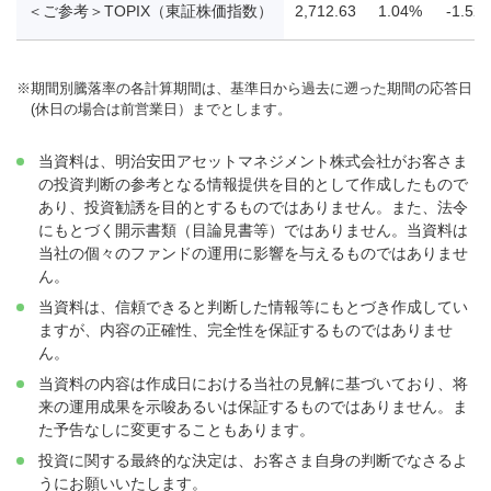
＜ご参考＞TOPIX（東証株価指数）
2,712.63
1.04%
-1.52
※
期間別騰落率の各計算期間は、基準日から過去に遡った期間の応答日
(休日の場合は前営業日）までとします。
当資料は、明治安田アセットマネジメント株式会社がお客さま
の投資判断の参考となる情報提供を目的として作成したもので
あり、投資勧誘を目的とするものではありません。また、法令
にもとづく開示書類（目論見書等）ではありません。当資料は
当社の個々のファンドの運用に影響を与えるものではありませ
ん。
当資料は、信頼できると判断した情報等にもとづき作成してい
ますが、内容の正確性、完全性を保証するものではありませ
ん。
当資料の内容は作成日における当社の見解に基づいており、将
来の運用成果を示唆あるいは保証するものではありません。ま
た予告なしに変更することもあります。
投資に関する最終的な決定は、お客さま自身の判断でなさるよ
うにお願いいたします。