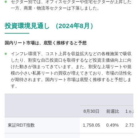
セクター別では、オフィスセクターや住宅セクターが上昇した
一方、商業・物流等セクターは下落しました。
投資環境見通し （2024年8月）
国内リート市場は、底堅く推移すると予想
インフレ環境下、コスト上昇を収益拡大などの各種施策で吸収
したり、割安な自己投資口を取得するなど投資主価値向上に向
けた動きが強まってきています。また、割安な上場リートや規
模の小さい私募リートの買収が増えてきており、市場の活性化
が期待されます。国内リート市場は底堅く推移すると予想しま
す。
8月30日
前週比
1ヵ月
東証REIT指数
1,758.05
0.49%
2.73%