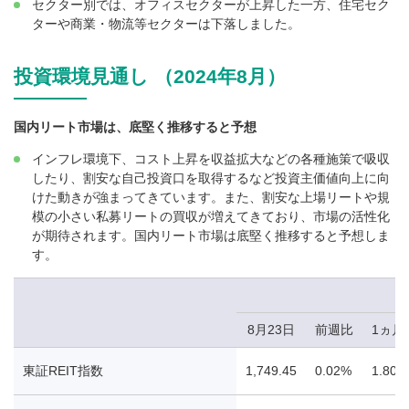
セクター別では、オフィスセクターが上昇した一方、住宅セク
ターや商業・物流等セクターは下落しました。
投資環境見通し （2024年8月）
国内リート市場は、底堅く推移すると予想
インフレ環境下、コスト上昇を収益拡大などの各種施策で吸収
したり、割安な自己投資口を取得するなど投資主価値向上に向
けた動きが強まってきています。また、割安な上場リートや規
模の小さい私募リートの買収が増えてきており、市場の活性化
が期待されます。国内リート市場は底堅く推移すると予想しま
す。
8月23日
前週比
1ヵ月
東証REIT指数
1,749.45
0.02%
1.80%