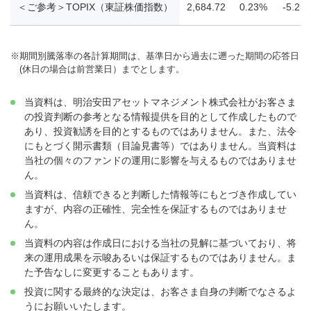
＜ご参考＞TOPIX（東証株価指数）
2,684.72
0.23%
-5.25
※
期間別騰落率の各計算期間は、基準日から過去に遡った期間の応答日
(休日の場合は前営業日）までとします。
当資料は、明治安田アセットマネジメント株式会社がお客さま
の投資判断の参考となる情報提供を目的として作成したもので
あり、投資勧誘を目的とするものではありません。また、法令
にもとづく開示書類（目論見書等）ではありません。当資料は
当社の個々のファンドの運用に影響を与えるものではありませ
ん。
当資料は、信頼できると判断した情報等にもとづき作成してい
ますが、内容の正確性、完全性を保証するものではありませ
ん。
当資料の内容は作成日における当社の見解に基づいており、将
来の運用成果を示唆あるいは保証するものではありません。ま
た予告なしに変更することもあります。
投資に関する最終的な決定は、お客さま自身の判断でなさるよ
うにお願いいたします。