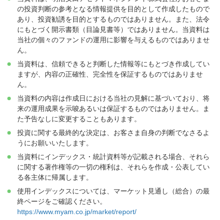
の投資判断の参考となる情報提供を目的として作成したもので
あり、投資勧誘を目的とするものではありません。また、法令
にもとづく開示書類（目論見書等）ではありません。当資料は
当社の個々のファンドの運用に影響を与えるものではありませ
ん。
当資料は、信頼できると判断した情報等にもとづき作成してい
ますが、内容の正確性、完全性を保証するものではありませ
ん。
当資料の内容は作成日における当社の見解に基づいており、将
来の運用成果を示唆あるいは保証するものではありません。ま
た予告なしに変更することもあります。
投資に関する最終的な決定は、お客さま自身の判断でなさるよ
うにお願いいたします。
当資料にインデックス・統計資料等が記載される場合、それら
に関する著作権等の一切の権利は、それらを作成・公表してい
る各主体に帰属します。
使用インデックスについては、マーケット見通し（総合）の最
終ページをご確認ください。
https://www.myam.co.jp/market/report/