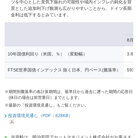
ツを中心とした景気下振れの可能性や域内インフレの鈍化を背
景とした追加利下げ観測も広がりやすいことから、ドイツ長期
金利は低下するとみています。
8月1
10年国債利回り（米国、％） （変動幅）
3.89
FTSE世界国債インデックス 除く日本、円ベース(騰落率）
593.
※
期間別騰落率の各計算期間は、基準日から過去に遡った期間の応答日
(休日の場合は前営業日）までとします。
※
最新の「投資環境見通し」もご覧ください。
投資環境見通し（PDF：628KB）
当資料は、明治安田アセットマネジメント株式会社がお客さま