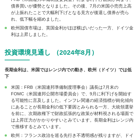
債券買いが優勢となりました。その後、7月の米国小売売上高
が上振れたことで大幅利下げとなる見方が後退し債券が売ら
れ、低下幅を縮めました。
欧州国債市場は、英国金利がほぼ横ばいだった一方、ドイツ金
利は上昇しました。
投資環境見通し （2024年8月）
長期金利は、米国ではレンジ内での動き、欧州（ドイツ）では低
下
米国：FRB（米国連邦準備制度理事会）議長は7月末の
FOMC（米国連邦公開市場委員会）で、9月に利下げを開始す
る可能性に言及しました。インフレ関連の経済指標が鈍化傾向
にあることが長期金利の低下要因とみられる一方、大統領選挙
を前に、次期政権下で財政拡張的な政策が材料視される場面で
は上昇圧力がかかりやすいとみています。長期金利はレンジ内
で推移するとみています。
欧州：フランス政治を巡る先行き不透明感が残りますが、ドイ