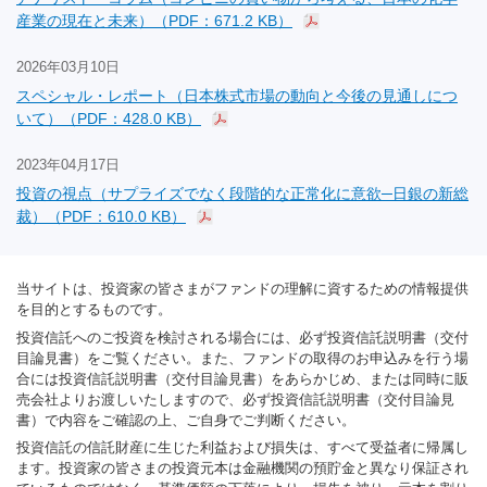
産業の現在と未来）（PDF：671.2 KB）
2026年03月10日
スペシャル・レポート（日本株式市場の動向と今後の見通しにつ
いて）（PDF：428.0 KB）
2023年04月17日
投資の視点（サプライズでなく段階的な正常化に意欲─日銀の新総
裁）（PDF：610.0 KB）
当サイトは、投資家の皆さまがファンドの理解に資するための情報提供
を目的とするものです。
投資信託へのご投資を検討される場合には、必ず投資信託説明書（交付
目論見書）をご覧ください。また、ファンドの取得のお申込みを行う場
合には投資信託説明書（交付目論見書）をあらかじめ、または同時に販
売会社よりお渡しいたしますので、必ず投資信託説明書（交付目論見
書）で内容をご確認の上、ご自身でご判断ください。
投資信託の信託財産に生じた利益および損失は、すべて受益者に帰属し
ます。投資家の皆さまの投資元本は金融機関の預貯金と異なり保証され