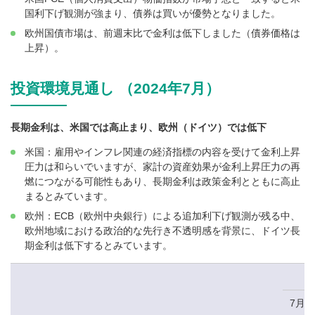
国利下げ観測が強まり、債券は買いが優勢となりました。
欧州国債市場は、前週末比で金利は低下しました（債券価格は
上昇）。
投資環境見通し （2024年7月）
長期金利は、米国では高止まり、欧州（ドイツ）では低下
米国：雇用やインフレ関連の経済指標の内容を受けて金利上昇
圧力は和らいでいますが、家計の資産効果が金利上昇圧力の再
燃につながる可能性もあり、長期金利は政策金利とともに高止
まるとみています。
欧州：ECB（欧州中央銀行）による追加利下げ観測が残る中、
欧州地域における政治的な先行き不透明感を背景に、ドイツ長
期金利は低下するとみています。
7月2