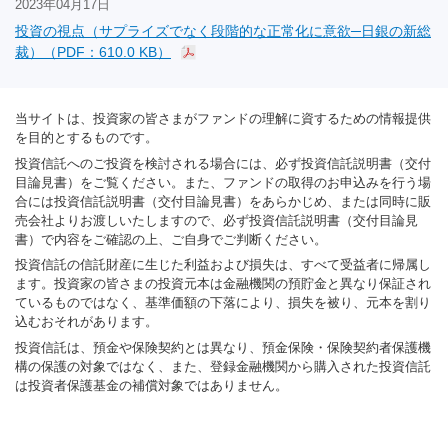
2023年04月17日
投資の視点（サプライズでなく段階的な正常化に意欲─日銀の新総
裁）（PDF：610.0 KB）
当サイトは、投資家の皆さまがファンドの理解に資するための情報提供
を目的とするものです。
投資信託へのご投資を検討される場合には、必ず投資信託説明書（交付
目論見書）をご覧ください。また、ファンドの取得のお申込みを行う場
合には投資信託説明書（交付目論見書）をあらかじめ、または同時に販
売会社よりお渡しいたしますので、必ず投資信託説明書（交付目論見
書）で内容をご確認の上、ご自身でご判断ください。
投資信託の信託財産に生じた利益および損失は、すべて受益者に帰属し
ます。投資家の皆さまの投資元本は金融機関の預貯金と異なり保証され
ているものではなく、基準価額の下落により、損失を被り、元本を割り
込むおそれがあります。
投資信託は、預金や保険契約とは異なり、預金保険・保険契約者保護機
構の保護の対象ではなく、また、登録金融機関から購入された投資信託
は投資者保護基金の補償対象ではありません。