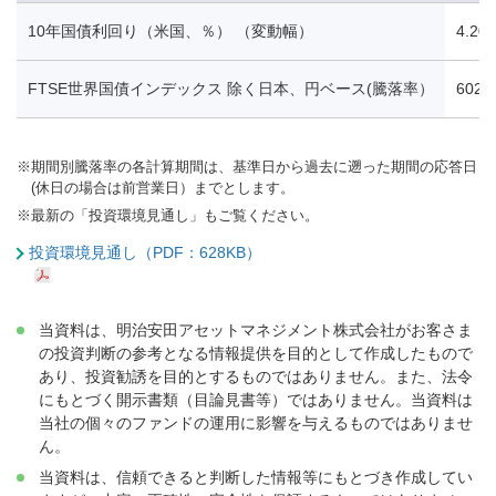
10年国債利回り（米国、％） （変動幅）
4.20
FTSE世界国債インデックス 除く日本、円ベース(騰落率）
602.
※
期間別騰落率の各計算期間は、基準日から過去に遡った期間の応答日
(休日の場合は前営業日）までとします。
※
最新の「投資環境見通し」もご覧ください。
投資環境見通し（PDF：628KB）
当資料は、明治安田アセットマネジメント株式会社がお客さま
の投資判断の参考となる情報提供を目的として作成したもので
あり、投資勧誘を目的とするものではありません。また、法令
にもとづく開示書類（目論見書等）ではありません。当資料は
当社の個々のファンドの運用に影響を与えるものではありませ
ん。
当資料は、信頼できると判断した情報等にもとづき作成してい