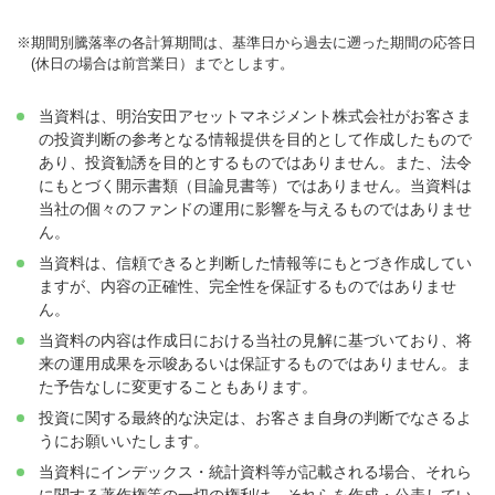
※
期間別騰落率の各計算期間は、基準日から過去に遡った期間の応答日
(休日の場合は前営業日）までとします。
当資料は、明治安田アセットマネジメント株式会社がお客さま
の投資判断の参考となる情報提供を目的として作成したもので
あり、投資勧誘を目的とするものではありません。また、法令
にもとづく開示書類（目論見書等）ではありません。当資料は
当社の個々のファンドの運用に影響を与えるものではありませ
ん。
当資料は、信頼できると判断した情報等にもとづき作成してい
ますが、内容の正確性、完全性を保証するものではありませ
ん。
当資料の内容は作成日における当社の見解に基づいており、将
来の運用成果を示唆あるいは保証するものではありません。ま
た予告なしに変更することもあります。
投資に関する最終的な決定は、お客さま自身の判断でなさるよ
うにお願いいたします。
当資料にインデックス・統計資料等が記載される場合、それら
に関する著作権等の一切の権利は、それらを作成・公表してい