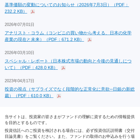
基準価額の変動についてのお知らせ（2026年7月3日）（PDF：
232.2 KB）
2026年07月01日
アナリスト・コラム（コンビニの買い物から考える、日本の化学
産業の現在と未来）（PDF：671.2 KB）
2026年03月10日
スペシャル・レポート（日本株式市場の動向と今後の見通しにつ
いて）（PDF：428.0 KB）
2023年04月17日
投資の視点（サプライズでなく段階的な正常化に意欲─日銀の新総
裁）（PDF：610.0 KB）
当サイトは、投資家の皆さまがファンドの理解に資するための情報提供
を目的とするものです。
投資信託へのご投資を検討される場合には、必ず投資信託説明書（交付
目論見書）をご覧ください。また、ファンドの取得のお申込みを行う場