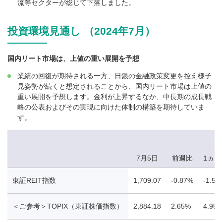
流等セクターが総じて下落しました。
投資環境見通し （2024年7月）
国内リート市場は、上値の重い展開を予想
業績の回復が期待される一方、日銀の金融政策変更を控え様子
見姿勢が続くと想定されることから、国内リート市場は上値の
重い展開を予想します。金利が上昇するなか、中長期の成長戦
略の公表およびその実現に向けた体制の構築を期待していま
す。
7月5日
前週比
1ヵ
東証REIT指数
1,709.07
-0.87%
-1.55
＜ご参考＞TOPIX（東証株価指数）
2,884.18
2.65%
4.95