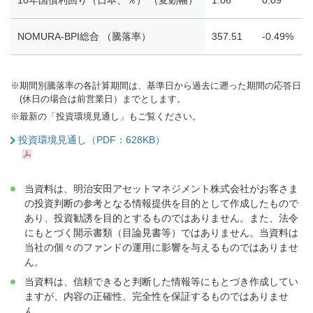
NOMURA-BPI総合 （騰落率）
357.51
-0.49%
-
※
期間別騰落率の各計算期間は、基準日から過去に遡った期間の応答日
(休日の場合は前営業日）までとします。
※
最新の「投資環境見通し」もご覧ください。
投資環境見通し（PDF：628KB）
当資料は、明治安田アセットマネジメント株式会社がお客さま
の投資判断の参考となる情報提供を目的として作成したもので
あり、投資勧誘を目的とするものではありません。また、法令
にもとづく開示書類（目論見書等）ではありません。当資料は
当社の個々のファンドの運用に影響を与えるものではありませ
ん。
当資料は、信頼できると判断した情報等にもとづき作成してい
ますが、内容の正確性、完全性を保証するものではありませ
ん。