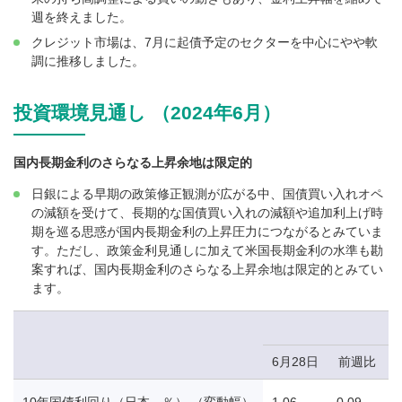
週を終えました。
クレジット市場は、7月に起債予定のセクターを中心にやや軟
調に推移しました。
投資環境見通し （2024年6月）
国内長期金利のさらなる上昇余地は限定的
日銀による早期の政策修正観測が広がる中、国債買い入れオペ
の減額を受けて、長期的な国債買い入れの減額や追加利上げ時
期を巡る思惑が国内長期金利の上昇圧力につながるとみていま
す。ただし、政策金利見通しに加えて米国長期金利の水準も勘
案すれば、国内長期金利のさらなる上昇余地は限定的とみてい
ます。
6月28日
前週比
10年国債利回り（日本、％） （変動幅）
1.06
0.09
0