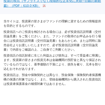
投資の視点（サプライズでなく段階的な正常化に意欲─日銀の新総
裁）（PDF：610.0 KB）
当サイトは、投資家の皆さまがファンドの理解に資するための情報提供
を目的とするものです。
投資信託へのご投資を検討される場合には、必ず投資信託説明書（交付
目論見書）をご覧ください。また、ファンドの取得のお申込みを行う場
合には投資信託説明書（交付目論見書）をあらかじめ、または同時に販
売会社よりお渡しいたしますので、必ず投資信託説明書（交付目論見
書）で内容をご確認の上、ご自身でご判断ください。
投資信託の信託財産に生じた利益および損失は、すべて受益者に帰属し
ます。投資家の皆さまの投資元本は金融機関の預貯金と異なり保証され
ているものではなく、基準価額の下落により、損失を被り、元本を割り
込むおそれがあります。
投資信託は、預金や保険契約とは異なり、預金保険・保険契約者保護機
構の保護の対象ではなく、また、登録金融機関から購入された投資信託
は投資者保護基金の補償対象ではありません。