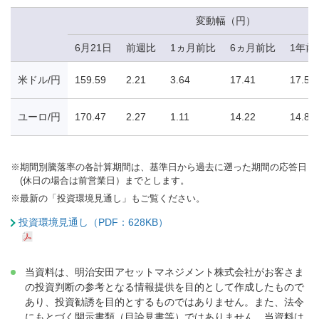
変動幅（円）
6月21日
前週比
1ヵ月前比
6ヵ月前比
1年前
米ドル/円
159.59
2.21
3.64
17.41
17.55
ユーロ/円
170.47
2.27
1.11
14.22
14.87
※
期間別騰落率の各計算期間は、基準日から過去に遡った期間の応答日
(休日の場合は前営業日）までとします。
※
最新の「投資環境見通し」もご覧ください。
投資環境見通し（PDF：628KB）
当資料は、明治安田アセットマネジメント株式会社がお客さま
の投資判断の参考となる情報提供を目的として作成したもので
あり、投資勧誘を目的とするものではありません。また、法令
にもとづく開示書類（目論見書等）ではありません。当資料は