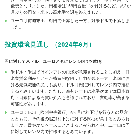
優勢となりました。円相場は159円台後半を付けるなど、約2か
月ぶりの円安・米ドル高水準で週を終えました。
ユーロは前週末比、対円で上昇した一方、対米ドルで下落しま
した。
投資環境見通し （2024年6月）
円に対して米ドル、ユーロともにレンジ内での動き
米ドル：米国ではインフレの再燃が意識されることに加え、日
米実質金利差といった構造的な円安圧力が残る一方、米国にお
ける景気減速の兆しもあり、ドルは円に対してレンジ内で推移
するとみています。ただし、為替レートの水準次第では日本政
府・日銀による円買い介入も意識されており、変動率が高まる
可能性があります。
ユーロ：ECB（欧州中央銀行）が6月に利下げを行うとの見方
とともに、その後の追加利下げに対する関心が高まるとみられ
ますが、緩やかなペースにとどまるとみられる中、ユーロは円
に対してレンジ内で推移するとみています。