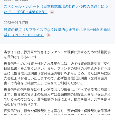
スペシャル・レポート（日本株式市場の動向と今後の見通しにつ
いて）（PDF：428.0 KB）
2023年04月17日
投資の視点（サプライズでなく段階的な正常化に意欲─日銀の新総
裁）（PDF：610.0 KB）
当サイトは、投資家の皆さまがファンドの理解に資するための情報提供
を目的とするものです。
投資信託へのご投資を検討される場合には、必ず投資信託説明書（交付
目論見書）をご覧ください。また、ファンドの取得のお申込みを行う場
合には投資信託説明書（交付目論見書）をあらかじめ、または同時に販
売会社よりお渡しいたしますので、必ず投資信託説明書（交付目論見
書）で内容をご確認の上、ご自身でご判断ください。
投資信託の信託財産に生じた利益および損失は、すべて受益者に帰属し
ます。投資家の皆さまの投資元本は金融機関の預貯金と異なり保証され
ているものではなく、基準価額の下落により、損失を被り、元本を割り
込むおそれがあります。
投資信託は、預金や保険契約とは異なり、預金保険・保険契約者保護機