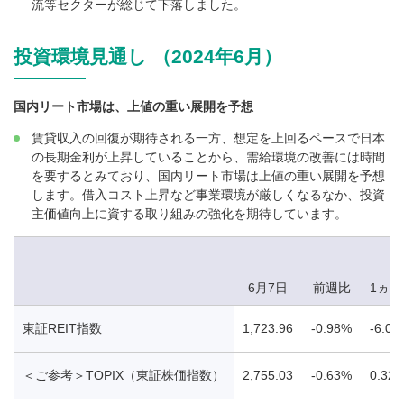
流等セクターが総じて下落しました。
投資環境見通し （2024年6月）
国内リート市場は、上値の重い展開を予想
賃貸収入の回復が期待される一方、想定を上回るペースで日本
の長期金利が上昇していることから、需給環境の改善には時間
を要するとみており、国内リート市場は上値の重い展開を予想
します。借入コスト上昇など事業環境が厳しくなるなか、投資
主価値向上に資する取り組みの強化を期待しています。
6月7日
前週比
1ヵ
東証REIT指数
1,723.96
-0.98%
-6.01
＜ご参考＞TOPIX（東証株価指数）
2,755.03
-0.63%
0.32