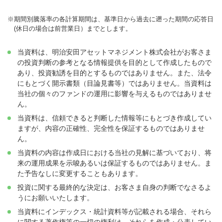
※
期間別騰落率の各計算期間は、基準日から過去に遡った期間の応答日
(休日の場合は前営業日）までとします。
当資料は、明治安田アセットマネジメント株式会社がお客さま
の投資判断の参考となる情報提供を目的として作成したもので
あり、投資勧誘を目的とするものではありません。また、法令
にもとづく開示書類（目論見書等）ではありません。当資料は
当社の個々のファンドの運用に影響を与えるものではありませ
ん。
当資料は、信頼できると判断した情報等にもとづき作成してい
ますが、内容の正確性、完全性を保証するものではありませ
ん。
当資料の内容は作成日における当社の見解に基づいており、将
来の運用成果を示唆あるいは保証するものではありません。ま
た予告なしに変更することもあります。
投資に関する最終的な決定は、お客さま自身の判断でなさるよ
うにお願いいたします。
当資料にインデックス・統計資料等が記載される場合、それら
に関する著作権等の一切の権利は、それらを作成・公表してい