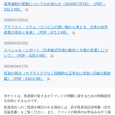
基準価額の変動についてのお知らせ（2026年7月3日）（PDF：
232.2 KB）
2026年07月01日
アナリスト・コラム（コンビニの買い物から考える、日本の化学
産業の現在と未来）（PDF：671.2 KB）
2026年03月10日
スペシャル・レポート（日本株式市場の動向と今後の見通しにつ
いて）（PDF：428.0 KB）
2023年04月17日
投資の視点（サプライズでなく段階的な正常化に意欲─日銀の新総
裁）（PDF：610.0 KB）
当サイトは、投資家の皆さまがファンドの理解に資するための情報提供
を目的とするものです。
投資信託へのご投資を検討される場合には、必ず投資信託説明書（交付
目論見書）をご覧ください。また、ファンドの取得のお申込みを行う場