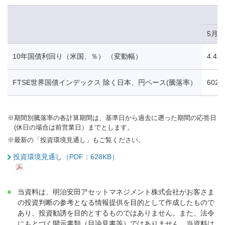
5月1
10年国債利回り（米国、％） （変動幅）
4.42
FTSE世界国債インデックス 除く日本、円ベース(騰落率）
602.
※
期間別騰落率の各計算期間は、基準日から過去に遡った期間の応答日
(休日の場合は前営業日）までとします。
※
最新の「投資環境見通し」もご覧ください。
投資環境見通し（PDF：628KB）
当資料は、明治安田アセットマネジメント株式会社がお客さま
の投資判断の参考となる情報提供を目的として作成したもので
あり、投資勧誘を目的とするものではありません。また、法令
にもとづく開示書類（目論見書等）ではありません。当資料は