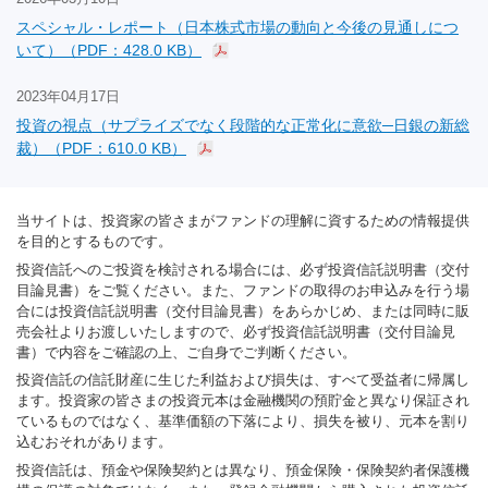
スペシャル・レポート（日本株式市場の動向と今後の見通しにつ
いて）（PDF：428.0 KB）
2023年04月17日
投資の視点（サプライズでなく段階的な正常化に意欲─日銀の新総
裁）（PDF：610.0 KB）
当サイトは、投資家の皆さまがファンドの理解に資するための情報提供
を目的とするものです。
投資信託へのご投資を検討される場合には、必ず投資信託説明書（交付
目論見書）をご覧ください。また、ファンドの取得のお申込みを行う場
合には投資信託説明書（交付目論見書）をあらかじめ、または同時に販
売会社よりお渡しいたしますので、必ず投資信託説明書（交付目論見
書）で内容をご確認の上、ご自身でご判断ください。
投資信託の信託財産に生じた利益および損失は、すべて受益者に帰属し
ます。投資家の皆さまの投資元本は金融機関の預貯金と異なり保証され
ているものではなく、基準価額の下落により、損失を被り、元本を割り
込むおそれがあります。
投資信託は、預金や保険契約とは異なり、預金保険・保険契約者保護機