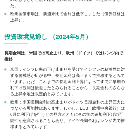
た。
欧州国債市場は、前週末比で金利は低下しました（債券価格は
上昇）。
投資環境見通し （2024年5月）
長期金利は、米国では高止まり、欧州（ドイツ）ではレンジ内で
推移
米国：インフレ率の下げ止まりを受けてインフレの粘着性に対
する警戒感が広がる中、長期金利は高止まりで推移するとみて
います。ただ、これまでの長期金利上昇によってすでに早期の
利下げ観測は後退したとみられることから、長期金利のさらな
る上昇余地は限定的とみています。
欧州：米国長期金利の高止まりがドイツ長期金利の上昇圧力に
つながる可能性はあります。しかし、ECB（欧州中央銀行）は
6月に利下げを行うとの見方とともにその後の追加利下げの可
能性が意識されることもあり、ドイツ長期金利はレンジ内で推
移するとみています。