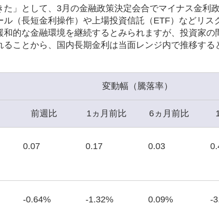
きた」として、3月の金融政策決定会合でマイナス金利
ル（長短金利操作）や上場投資信託（ETF）などリス
緩和的な金融環境を継続するとみられますが、投資家の
れることから、国内長期金利は当面レンジ内で推移する
変動幅（騰落率）
前週比
1ヵ月前比
6ヵ月前比
0.07
0.17
0.03
0.
-0.64%
-1.32%
0.09%
-