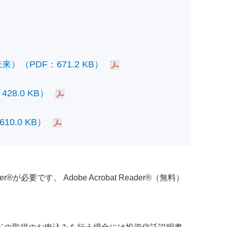
PDF：671.2 KB）
.0 KB）
.0 KB）
必要です。 Adobe Acrobat Reader®（無料）