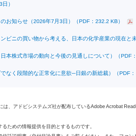
3日）
知らせ（2026年7月3日）（PDF：232.2 KB）
ビニの買い物から考える、日本の化学産業の現在と未来）（
本株式市場の動向と今後の見通しについて）（PDF：428
なく段階的な正常化に意欲─日銀の新総裁）（PDF：610
アドビシステムズ社が配布しているAdobe Acrobat Reader®が
するための情報提供を目的とするものです。