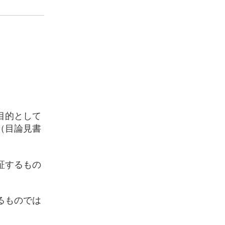
目的として
（目論見書
証するもの
るものでは