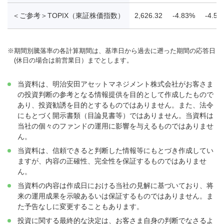
＜ご参考＞TOPIX（東証株価指数）
2,626.32
-4.83%
-4.53
※
期間別騰落率の各計算期間は、基準日から過去に遡った期間の応答日
(休日の場合は前営業日）までとします。
当資料は、明治安田アセットマネジメント株式会社がお客さま
の投資判断の参考となる情報提供を目的として作成したもので
あり、投資勧誘を目的とするものではありません。また、法令
にもとづく開示書類（目論見書等）ではありません。当資料は
当社の個々のファンドの運用に影響を与えるものではありませ
ん。
当資料は、信頼できると判断した情報等にもとづき作成してい
ますが、内容の正確性、完全性を保証するものではありませ
ん。
当資料の内容は作成日における当社の見解に基づいており、将
来の運用成果を示唆あるいは保証するものではありません。ま
た予告なしに変更することもあります。
投資に関する最終的な決定は、お客さま自身の判断でなさるよ