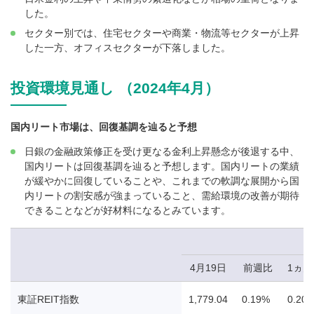
した。
セクター別では、住宅セクターや商業・物流等セクターが上昇
した一方、オフィスセクターが下落しました。
投資環境見通し （2024年4月）
国内リート市場は、回復基調を辿ると予想
日銀の金融政策修正を受け更なる金利上昇懸念が後退する中、
国内リートは回復基調を辿ると予想します。国内リートの業績
が緩やかに回復していることや、これまでの軟調な展開から国
内リートの割安感が強まっていること、需給環境の改善が期待
できることなどが好材料になるとみています。
4月19日
前週比
1ヵ
東証REIT指数
1,779.04
0.19%
0.20