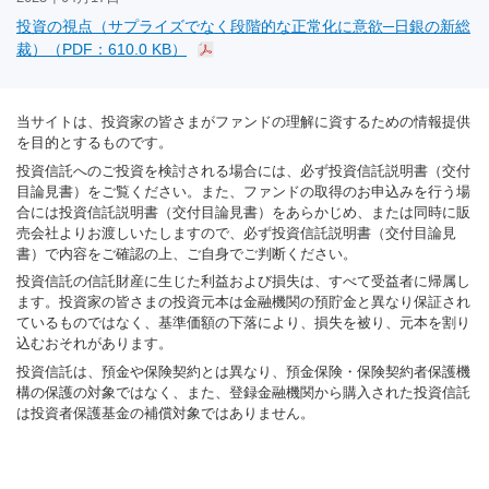
投資の視点（サプライズでなく段階的な正常化に意欲─日銀の新総
裁）（PDF：610.0 KB）
当サイトは、投資家の皆さまがファンドの理解に資するための情報提供
を目的とするものです。
投資信託へのご投資を検討される場合には、必ず投資信託説明書（交付
目論見書）をご覧ください。また、ファンドの取得のお申込みを行う場
合には投資信託説明書（交付目論見書）をあらかじめ、または同時に販
売会社よりお渡しいたしますので、必ず投資信託説明書（交付目論見
書）で内容をご確認の上、ご自身でご判断ください。
投資信託の信託財産に生じた利益および損失は、すべて受益者に帰属し
ます。投資家の皆さまの投資元本は金融機関の預貯金と異なり保証され
ているものではなく、基準価額の下落により、損失を被り、元本を割り
込むおそれがあります。
投資信託は、預金や保険契約とは異なり、預金保険・保険契約者保護機
構の保護の対象ではなく、また、登録金融機関から購入された投資信託
は投資者保護基金の補償対象ではありません。