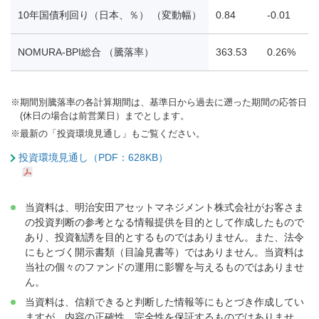
10年国債利回り（日本、％） （変動幅）
0.84
-0.01
0
NOMURA-BPI総合 （騰落率）
363.53
0.26%
-
※
期間別騰落率の各計算期間は、基準日から過去に遡った期間の応答日
(休日の場合は前営業日）までとします。
※
最新の「投資環境見通し」もご覧ください。
投資環境見通し（PDF：628KB）
当資料は、明治安田アセットマネジメント株式会社がお客さま
の投資判断の参考となる情報提供を目的として作成したもので
あり、投資勧誘を目的とするものではありません。また、法令
にもとづく開示書類（目論見書等）ではありません。当資料は
当社の個々のファンドの運用に影響を与えるものではありませ
ん。
当資料は、信頼できると判断した情報等にもとづき作成してい
ますが、内容の正確性、完全性を保証するものではありませ