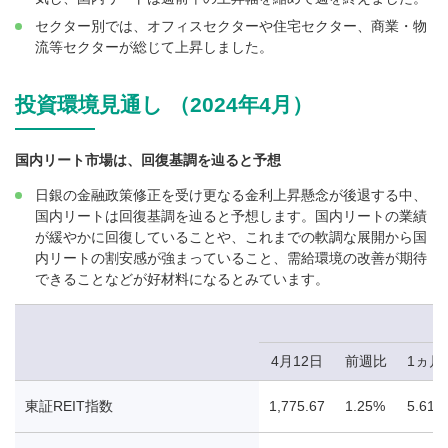
セクター別では、オフィスセクターや住宅セクター、商業・物
流等セクターが総じて上昇しました。
投資環境見通し （2024年4月）
国内リート市場は、回復基調を辿ると予想
日銀の金融政策修正を受け更なる金利上昇懸念が後退する中、
国内リートは回復基調を辿ると予想します。国内リートの業績
が緩やかに回復していることや、これまでの軟調な展開から国
内リートの割安感が強まっていること、需給環境の改善が期待
できることなどが好材料になるとみています。
4月12日
前週比
1ヵ月
東証REIT指数
1,775.67
1.25%
5.61%