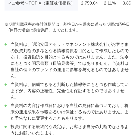
＜ご参考＞TOPIX（東証株価指数）
2,759.64
2.11%
3.85%
※
期間別騰落率の各計算期間は、基準日から過去に遡った期間の応答日
(休日の場合は前営業日）までとします。
当資料は、明治安田アセットマネジメント株式会社がお客さま
の投資判断の参考となる情報提供を目的として作成したもので
あり、投資勧誘を目的とするものではありません。また、法令
にもとづく開示書類（目論見書等）ではありません。当資料は
当社の個々のファンドの運用に影響を与えるものではありませ
ん。
当資料は、信頼できると判断した情報等にもとづき作成してい
ますが、内容の正確性、完全性を保証するものではありませ
ん。
当資料の内容は作成日における当社の見解に基づいており、将
来の運用成果を示唆あるいは保証するものではありません。ま
た予告なしに変更することもあります。
投資に関する最終的な決定は、お客さま自身の判断でなさるよ
うにお願いいたします。