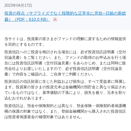
2023年04月17日
投資の視点（サプライズでなく段階的な正常化に意欲─日銀の新総
裁）（PDF：610.0 KB）
当サイトは、投資家の皆さまがファンドの理解に資するための情報提供
を目的とするものです。
投資信託へのご投資を検討される場合には、必ず投資信託説明書（交付
目論見書）をご覧ください。また、ファンドの取得のお申込みを行う場
合には投資信託説明書（交付目論見書）をあらかじめ、または同時に販
売会社よりお渡しいたしますので、必ず投資信託説明書（交付目論見
書）で内容をご確認の上、ご自身でご判断ください。
投資信託の信託財産に生じた利益および損失は、すべて受益者に帰属し
ます。投資家の皆さまの投資元本は金融機関の預貯金と異なり保証され
ているものではなく、基準価額の下落により、損失を被り、元本を割り
込むおそれがあります。
投資信託は、預金や保険契約とは異なり、預金保険・保険契約者保護機
構の保護の対象ではなく、また、登録金融機関から購入された投資信託
は投資者保護基金の補償対象ではありません。