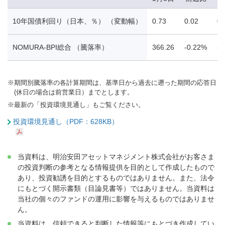
10年国債利回り（日本、％） （変動幅）
0.73
0.02
0.
NOMURA-BPI総合 （騰落率）
366.26
-0.22%
-0
※
期間別騰落率の各計算期間は、基準日から過去に遡った期間の応答日
(休日の場合は前営業日）までとします。
※
最新の「投資環境見通し」もご覧ください。
投資環境見通し（PDF：628KB）
当資料は、明治安田アセットマネジメント株式会社がお客さま
の投資判断の参考となる情報提供を目的として作成したもので
あり、投資勧誘を目的とするものではありません。また、法令
にもとづく開示書類（目論見書等）ではありません。当資料は
当社の個々のファンドの運用に影響を与えるものではありませ
ん。
当資料は、信頼できると判断した情報等にもとづき作成してい