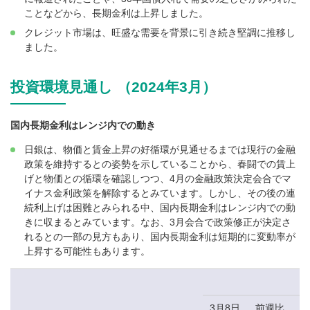
ことなどから、長期金利は上昇しました。
クレジット市場は、旺盛な需要を背景に引き続き堅調に推移し
ました。
投資環境見通し （2024年3月）
国内長期金利はレンジ内での動き
日銀は、物価と賃金上昇の好循環が見通せるまでは現行の金融
政策を維持するとの姿勢を示していることから、春闘での賃上
げと物価との循環を確認しつつ、4月の金融政策決定会合でマ
イナス金利政策を解除するとみています。しかし、その後の連
続利上げは困難とみられる中、国内長期金利はレンジ内での動
きに収まるとみています。なお、3月会合で政策修正が決定さ
れるとの一部の見方もあり、国内長期金利は短期的に変動率が
上昇する可能性もあります。
3月8日
前週比
1