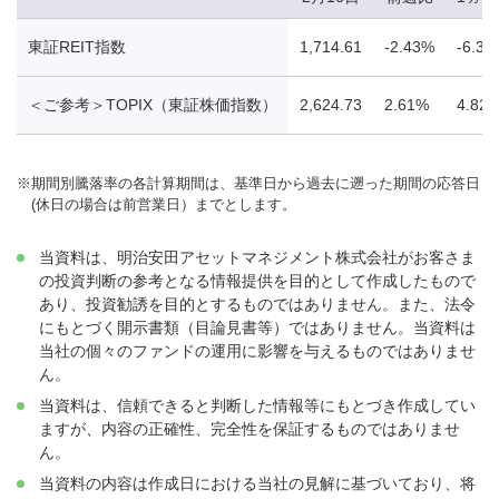
東証REIT指数
1,714.61
-2.43%
-6.38
＜ご参考＞TOPIX（東証株価指数）
2,624.73
2.61%
4.82
※
期間別騰落率の各計算期間は、基準日から過去に遡った期間の応答日
(休日の場合は前営業日）までとします。
当資料は、明治安田アセットマネジメント株式会社がお客さま
の投資判断の参考となる情報提供を目的として作成したもので
あり、投資勧誘を目的とするものではありません。また、法令
にもとづく開示書類（目論見書等）ではありません。当資料は
当社の個々のファンドの運用に影響を与えるものではありませ
ん。
当資料は、信頼できると判断した情報等にもとづき作成してい
ますが、内容の正確性、完全性を保証するものではありませ
ん。
当資料の内容は作成日における当社の見解に基づいており、将