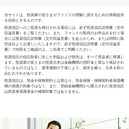
当サイトは、投資家の皆さまがファンドの理解に資するための情報提供
を目的とするものです。
投資信託へのご投資を検討される場合には、必ず投資信託説明書（交付
目論見書）をご覧ください。また、ファンドの取得のお申込みを行う場
合には投資信託説明書（交付目論見書）をあらかじめ、または同時に販
売会社よりお渡しいたしますので、必ず投資信託説明書（交付目論見
書）で内容をご確認の上、ご自身でご判断ください。
投資信託の信託財産に生じた利益および損失は、すべて受益者に帰属し
ます。投資家の皆さまの投資元本は金融機関の預貯金と異なり保証され
ているものではなく、基準価額の下落により、損失を被り、元本を割り
込むおそれがあります。
投資信託は、預金や保険契約とは異なり、預金保険・保険契約者保護機
構の保護の対象ではなく、また、登録金融機関から購入された投資信託
は投資者保護基金の補償対象ではありません。