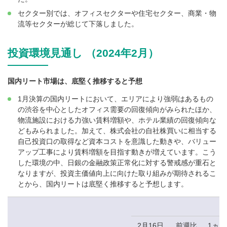
セクター別では、オフィスセクターや住宅セクター、商業・物
流等セクターが総じて下落しました。
投資環境見通し （2024年2月）
国内リート市場は、底堅く推移すると予想
1月決算の国内リートにおいて、エリアにより強弱はあるもの
の渋谷を中心としたオフィス需要の回復傾向がみられたほか、
物流施設における力強い賃料増額や、ホテル業績の回復傾向な
どもみられました。加えて、株式会社の自社株買いに相当する
自己投資口の取得など資本コストを意識した動きや、バリュー
アップ工事により賃料増額を目指す動きが増えています。こう
した環境の中、日銀の金融政策正常化に対する警戒感が重石と
なりますが、投資主価値向上に向けた取り組みが期待されるこ
とから、国内リートは底堅く推移すると予想します。
2月16日
前週比
1ヵ